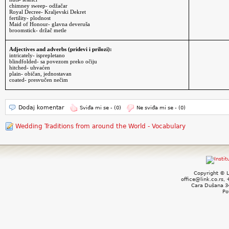
chimney sweep- odžačar
Royal Decree- Kraljevski Dekret
fertility- plodnost
Maid of Honour- glavna deveruša
broomstick- držač metle
Adjectives and adverbs (pridevi i prilozi):
intricately- isprepletano
blindfolded- sa povezom preko očiju
hitched- uhvaćen
plain- običan, jednostavan
coated- presvučen nečim
Dodaj komentar
Sviđa mi se -
(0)
Ne sviđa mi se -
(0)
Wedding Traditions from around the World - Vocabulary
Copyright © L
office@link.co.rs,
Cara Dušana 34
Po