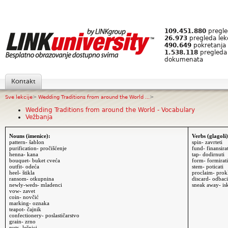
109.451.880
pregled
26.973
pregleda lek
490.649
pokretanja 
1.538.118
pregleda
dokumenata
Kontakt
Sve lekcije
>
Wedding Traditions from around the World ...
>
Wedding Traditions from around the World - Vocabulary
Vežbanja
Nouns (imenice):
Verbs (glagoli)
pattern- šablon
spin- zavrteti
purification- pročišćenje
fund- finansirat
henna- kana
tap- dodirnuti
bouquet- buket cveća
form- formirat
outfit- odeća
stem- poticati
heel
- štikla
proclaim- prok
ransom- otkupnina
discard- odbaci
newly-weds- mladenci
sneak away- isk
vow- zavet
coin- novčić
marking- oznaka
teapot- čajnik
confectionery- poslastičarstvo
grain- zrno
nuts- lešnici