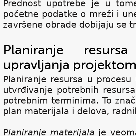
Prednost upotrebe je u tome
početne podatke o mreži i une
završene obrade dobijaju se t
Planiranje resur
upravljanja projekto
Planiranje resursa u procesu
utvrđivanje potrebnih resursa p
potrebnim terminima. To znači
plan materijala i delova, radni
P
laniranje materijala
je veoma