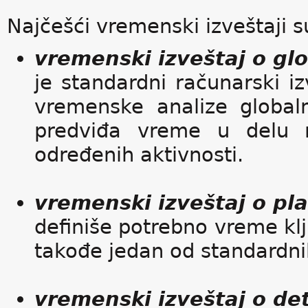
Najčešći vremenski izveštaji s
vremenski izveštaj o gl
je standardni računarski i
vremenske analize global
predviđa vreme u delu na
određenih aktivnosti.
vremenski izveštaj o pl
definiše potrebno vreme klj
takođe jedan od standardni
vremenski izveštaj o de