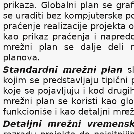
prikaza. Globalni plan se gra
se uraditi bez kompjuterske po
praćenje realizacije projekta 
kao prikaz praćenja i napredo
mrežni plan se dalje deli n
planova.
Standardni mrežni plan
sl
kojim se predstavljaju tipični 
koje se pojavljuju i kod drugi
mrežni plan se koristi kao gl
funkcioniše i kao detaljni mrež
Detaljni mrežni vremensk