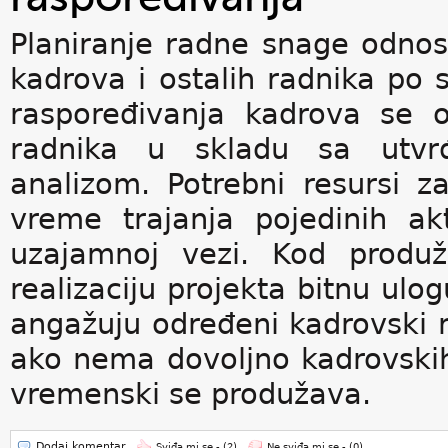
Planiranje radne snage odnos
kadrova i ostalih radnika po st
raspoređivanja kadrova se o
radnika u skladu sa utv
analizom. Potrebni resursi za
vreme trajanja pojedinih a
uzajamnoj vezi. Kod produž
realizaciju projekta bitnu ulo
angažuju određeni kadrovski re
ako nema dovoljno kadrovskih 
vremenski se produžava.
Dodaj komentar
Sviđa mi se -
(2)
Ne sviđa mi se -
(0)