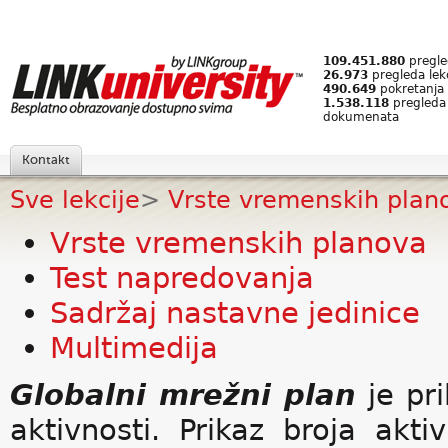
109.451.880
pregled
26.973
pregleda lek
490.649
pokretanja 
1.538.118
pregleda
dokumenata
Kontakt
Sve lekcije
>
Vrste vremenskih plan
Vrste vremenskih planova
Test napredovanja
Sadržaj nastavne jedinice
Multimedija
Globalni mrežni plan
je pri
aktivnosti. Prikaz broja akt