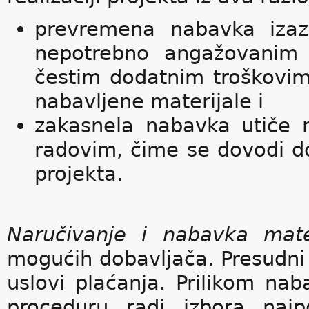
prevremena nabavka izaz
nepotrebno angažovanim 
čestim dodatnim troškovima
nabavljene materijale i
zakasnela nabavka utiče n
radovim, čime se dovodi d
projekta.
Naručivanje i nabavka mate
mogućih dobavljača. Presudni 
uslovi plaćanja. Prilikom na
proceduru radi izbora najp