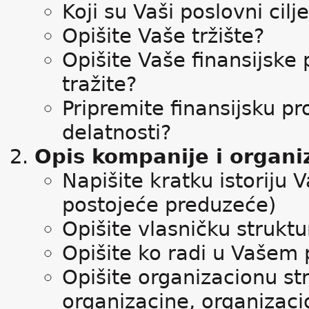
Koji su Vaši poslovni cilj
Opišite Vaše tržište?
Opišite Vaše finansijske 
tražite?
Pripremite finansijsku pr
delatnosti?
Opis kompanije i organi
Napišite kratku istoriju
postojeće preduzeće)
Opišite vlasničku strukt
Opišite ko radi u Vašem
Opišite organizacionu st
organizacine, organizac