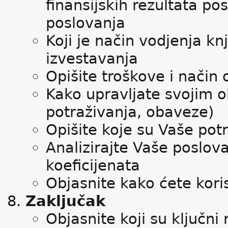
finansijskih rezultata pos
poslovanja
Koji je način vodjenja kn
izvestavanja
Opišite troškove i način
Kako upravljate svojim o
potraživanja, obaveze)
Opišite koje su Vaše pot
Analizirajte Vaše poslov
koeficijenata
Objasnite kako ćete koris
Zaključak
Objasnite koji su ključni 