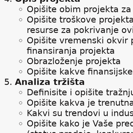
Opišite obim projekta za 
Opišite troškove projekta
resurse za pokrivanje ov
Opišite vremenski okvir p
finansiranja projekta
Obrazloženje projekta
Opišite kakve finansijsk
Analiza tržišta
Definisite i opišite traž
Opišite kakva je trenutn
Kakvi su trendovi u indust
Opišite kako je Vaše pre