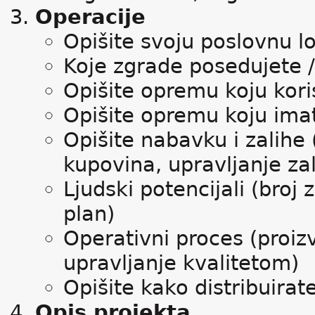
Operacije
Opišite svoju poslovnu lo
Koje zgrade posedujete / 
Opišite opremu koju koris
Opišite opremu koju ima
Opišite nabavku i zalihe 
kupovina, upravljanje za
Ljudski potencijali (broj
plan)
Operativni proces (proizv
upravljanje kvalitetom)
Opišite kako distribuirat
Opis projekta