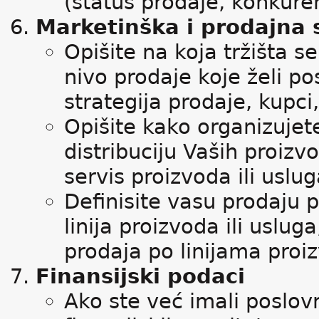
(status prodaje, konkure
Marketinška i prodajna 
Opišite na koja tržišta s
nivo prodaje koje želi pos
strategija prodaje, kupci, 
Opišite kako organizujet
distribuciju Vaših proizv
servis proizvoda ili uslug
Definisite vasu prodaju p
linija proizvoda ili uslu
prodaja po linijama proiz
Finansijski podaci
Ako ste već imali poslovn