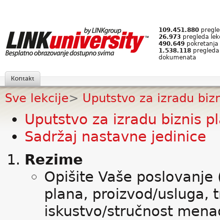
109.451.880
pregled
26.973
pregleda lek
490.649
pokretanja 
1.538.118
pregleda
dokumenata
Kontakt
Sve lekcije
>
Uputstvo za izradu biz
Uputstvo za izradu biznis p
Sadržaj nastavne jedinice
Rezime
Opišite Vaše poslovanje 
plana, proizvod/usluga, t
iskustvo/stručnost men