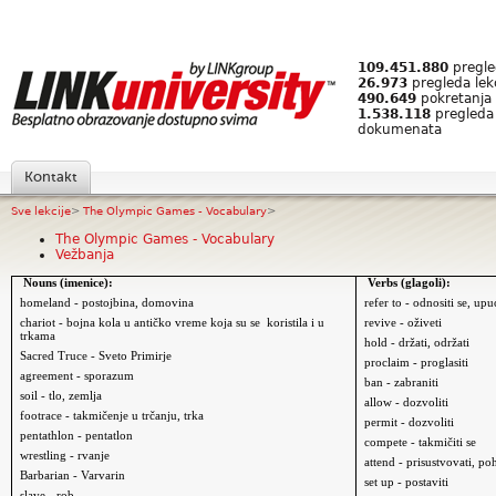
109.451.880
pregled
26.973
pregleda lek
490.649
pokretanja 
1.538.118
pregleda
dokumenata
Kontakt
Sve lekcije
>
The Olympic Games - Vocabulary
>
The Olympic Games - Vocabulary
Vežbanja
Nouns (imenice):
Verbs (glagoli):
homeland - postojbina, domovina
refer to - odnositi se, upu
chariot - bojna kola u antičko vreme koja su se
koristila i u
revive - oživeti
trkama
hold - držati, održati
Sacred Truce - Sveto Primirje
proclaim - proglasiti
agreement - sporazum
ban - zabraniti
soil - tlo, zemlja
allow - dozvoliti
footrace - takmičenje u trčanju, trka
permit - dozvoliti
pentathlon - pentatlon
compete - takmičiti se
wrestling - rvanje
attend - prisustvovati, po
Barbarian - Varvarin
set up - postaviti
slave - rob