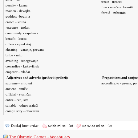
treate - tretirati
penalty - kazna
fine - novčano kazniti
maiden - devojka
forbid - zabraniti
goddess -boginja
crown - kruna
expense - trošak
community - zajednica
benefit - korist
offence - prekršaj
cheating - varanje, prevara
bribe - mito
avoiding - izbegavanje
cowardice - kukavičluk
emperor – vladar
Adjectives and adverbs (pridevi i prilozi):
Prepositions and conjuct
supreme - vrhovni
according to - prema, po
ancient - antički
official - zvaničan
entire - ceo, sav
suitable - odgovarajući
compulsory - obavezan
Dodaj komentar
Sviđa mi se -
(0)
Ne sviđa mi se -
(0)
The Olympic Games - Vocabulary