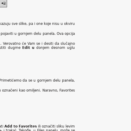
azuju sve slike, pa i one koje nisu u okviru
 pojaviti u gornjem delu panela. Ova opcija
 Verovatno će Vam se i desiti da slučajno
istiti dugme
Edit u
donjem desnom uglu
. Primetićemo da se u gornjem delu panela,
 su označeni kao omiljeni. Naravno, Favorites
ati
Add to Favorites
ili označiti sliku levim
 i traka). Takođe, u Files panelu, može se