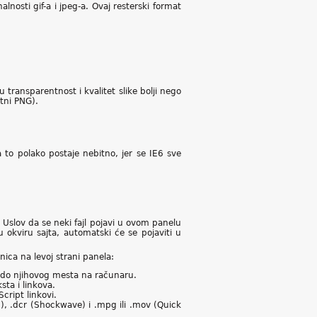
nosti gif-a i jpeg-a. Ovaj resterski format
transparentnost i kvalitet slike bolji nego
ntni PNG).
 to polako postaje nebitno, jer se IE6 sve
Uslov da se neki fajl pojavi u ovom panelu
u okviru sajta, automatski će se pojaviti u
ica na levoj strani panela:
nja do njihovog mesta na računaru.
sta i linkova.
cript linkovi.
h), .dcr (Shockwave) i .mpg ili .mov (Quick