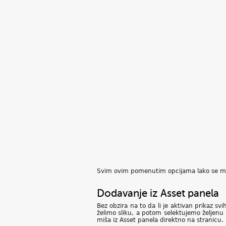
Svim ovim pomenutim opcijama lako se mogu
Dodavanje iz Asset panela
Bez obzira na to da li je aktivan prikaz sv
želimo sliku, a potom selektujemo željenu
miša iz Asset panela direktno na stranicu.