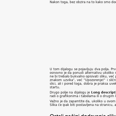
Nakon toga, bez obzira na to kako smo dodal
U tom dijalogu se pojavljuju dva polja. Prv
osnovno je da ponudi alternativu ukoliko s
ne bi trebalo bukvalno opisivati sliku, već 
znakom uzvika", već "Upozorenje!" i sličn
slici, ali i pored toga, dobra je praksa uv
startu.
Drugo polje na dijalogu je
Long descript
radi o grafikonima i tabelama ili o drugi
Važno je da zapamtite da, ukoliko u ovom
Slika će ipak biti postavljena na stranicu, a