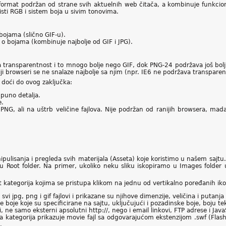
format podržan od strane svih aktuelnih web čitača, a kombinuje funkcional
risti RGB i sistem boja u sivim tonovima.
bojama (slično GIF-u).
 o bojama (kombinuje najbolje od GIF i JPG).
transparentnost i to mnogo bolje nego GIF, dok PNG-24 podržava još bolju 
aniji browseri se ne snalaze najbolje sa njim (npr. IE6 ne podržava transpare
 doći do ovog zaključka:
a puno detalja.
e.
PNG, ali na uštrb veličine fajlova. Nije podržan od ranijih browsera, mada
lisanja i pregleda svih materijala (Asseta) koje koristimo u našem sajtu. 
 u Root folder. Na primer, ukoliko neku sliku iskopiramo u Images folder 
t kategorija kojima se pristupa klikom na jednu od vertikalno poređanih ikon
e svi jpg, png i gif fajlovi i prikazane su njihove dimenzije, veličina i puta
 boje koje su specificirane na sajtu, uključujući i pozadinske boje, boju tek
, ne samo eksterni apsolutni http://, nego i email linkovi, FTP adrese i JavaS
a kategorija prikazuje movie fajl sa odgovarajućom ekstenzijom .swf (Flas
.