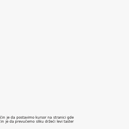
način je da postavimo kursor na stranici gde
n je da prevučemo sliku držeći levi taster