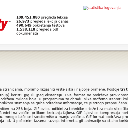
109.451.880
pregleda lekcija
26.973
pregleda lekcija danas
490.649
pokretanja testova
1.538.118
pregleda pdf
dokumenata
 stranicama, moramo razjasniti vrste slika i najbolje primene. Postoje
tri 
up) koristi .jpg ili .jpeg ekstenziju. Ovaj format ne podržava providnost 
podržava milione boja. U programima za obradu slika možemo izabrati koli
 prilikom snimanja se gube određene informacije, te je strogo preporučen
čen na 256 boja. GIF-ovi su odlični za tehničke crteže i za male slike (iko
deti na veličini prilikom kreiranja fajlova. GIF fajlovi se kompresuju horiz
cu, mnogo lakše se transformiše u manju veličinu. GIF format podržava prov
ja i sl. U početnim fazama razvoja interneta, gif animacije su stalno kori