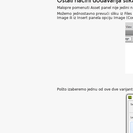
Ostali načini dodavanja slik
Malopre pomenuti Asset panel nije jedini n
Možemo jednostavno prevući sliku iz Files
Image ili iz Insert panela opciju Image (
Pošto izaberemo jednu od ove dve varijante