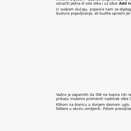
označiti jedna ili više slika i uz izbor
Add t
U svakom slučaju, pojaviće nam se dijalog 
buduće pojavljivanje, ali budite oprezni jer
Važno je zapamtiti da DW ne kopira niti ra
prikazu možemo promeniti nadimak slike (
Klikom na ikonicu u donjem desnom uglu
foldere u okviru omiljenih. Potom prevlače