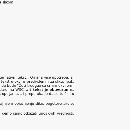
a slikom.
lternativni tekst). On ima više upotreba, ali
 tekst u okviru predviđenim za sliku. Ipak,
balo da bude "Žuti trougao sa crnim okvirom i
tandardima W3C,
alt tekst je obavezan
na
s opcijama, ali preporuka je da se to čini u
aljnijem objašnjenju slike, pogotovo ako se
ć ćemo samo otkazati unos ovih vrednosti.