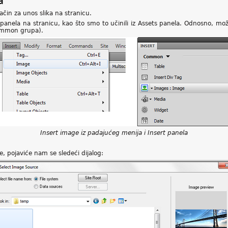
a
ačin za unos slika na stranicu.
 panela na stranicu, kao što smo to učinili iz Assets panela. Odnosno, mo
Common grupa).
Insert image iz padajućeg menija i Insert panela
, pojaviće nam se sledeći dijalog: