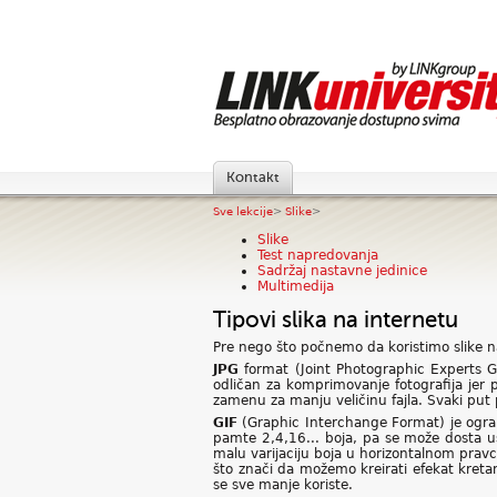
Kontakt
Sve lekcije
>
Slike
>
Slike
Test napredovanja
Sadržaj nastavne jedinice
Multimedija
Tipovi slika na internetu
Pre nego što počnemo da koristimo slike na
JPG
format (Joint Photographic Experts Gro
odličan za komprimovanje fotografija jer 
zamenu za manju veličinu fajla. Svaki put
GIF
(Graphic Interchange Format) je ograni
pamte 2,4,16... boja, pa se može dosta ušte
malu varijaciju boja u horizontalnom prav
što znači da možemo kreirati efekat kretan
se sve manje koriste.