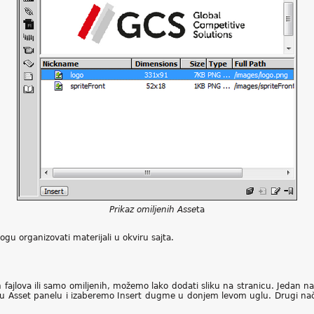
Prikaz omiljenih Asse
ta
 organizovati materijali u okviru sajta.
ih fajlova ili samo omiljenih, možemo lako dodati sliku na stranicu. Jedan 
 u Asset panelu i izaberemo Insert dugme u donjem levom uglu. Drugi nači