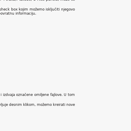
i sheck box kojim možemo isključiti njegovo
 povratnu informaciju.
 i izdvaja označene omiljene fajlove. U tom
javljuje desnim klikom, možemo kreirati nove