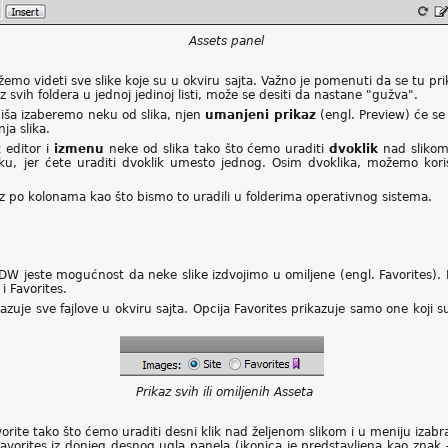
Assets panel
mo videti sve slike koje su u okviru sajta. Važno je pomenuti da se tu prik
z svih foldera u jednoj jedinoj listi, može se desiti da nastane "gužva".
iša izaberemo neku od slika, njen
umanjeni prikaz
(engl. Preview) će se
ja slika.
 editor i
izmenu
neke od slika tako što ćemo uraditi
dvoklik
nad slikom.
tku, jer ćete uraditi dvoklik umesto jednog. Osim dvoklika, možemo kor
 po kolonama kao što bismo to uradili u folderima operativnog sistema.
DW jeste mogućnost da neke slike izdvojimo u omiljene (engl. Favorites)
i Favorites.
ikazuje sve fajlove u okviru sajta. Opcija Favorites prikazuje samo one koji
Prikaz svih ili omiljenih Asseta
avorite tako što ćemo uraditi desni klik nad željenom slikom i u meniju izabr
orites iz donjeg desnog ugla panela (ikonica je predstavljena kao znak +