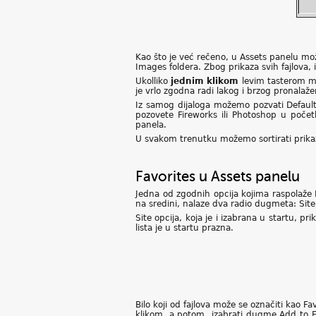
Kao što je već rečeno, u Assets panelu može
Images foldera. Zbog prikaza svih fajlova, i
Ukolliko
jednim klikom
levim tasterom m
je vrlo zgodna radi lakog i brzog pronalažen
Iz samog dijaloga možemo pozvati Default
pozovete Fireworks ili Photoshop u poče
panela.
U svakom trenutku možemo sortirati prikaz
Favorites u Assets panelu
Jedna od zgodnih opcija kojima raspolaže 
na sredini, nalaze dva radio dugmeta: Site 
Site opcija, koja je i izabrana u startu, pr
lista je u startu prazna.
Bilo koji od fajlova može se označiti kao F
klikom, a potom izabrati dugme Add to Fav