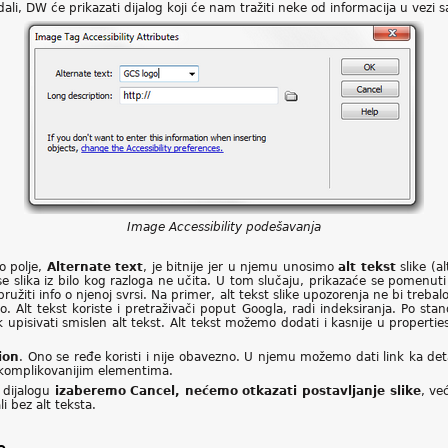
i, DW će prikazati dijalog koji će nam tražiti neke od informacija u vezi s
Image Accessibility podešavanja
o polje,
Alternate text
, je bitnije jer u njemu unosimo
alt tekst
slike (a
e slika iz bilo kog razloga ne učita. U tom slučaju, prikazaće se pomenuti
pružiti info o njenoj svrsi. Na primer, alt tekst slike upozorenja ne bi tre
o. Alt tekst koriste i pretraživači poput Googla, radi indeksiranja. Po s
ek upisivati smislen alt tekst. Alt tekst možemo dodati i kasnije u propertie
ion
. Ono se ređe koristi i nije obavezno. U njemu možemo dati link ka det
m komplikovanijim elementima.
 dijalogu
izaberemo Cancel, nećemo otkazati postavljanje slike
, ve
li bez alt teksta.