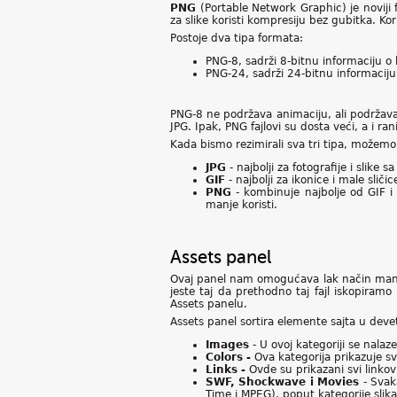
PNG
(Portable Network Graphic) je noviji 
za slike koristi kompresiju bez gubitka. Ko
Postoje dva tipa formata:
PNG-8, sadrži 8-bitnu informaciju o 
PNG-24, sadrži 24-bitnu informaciju
PNG-8 ne podržava animaciju, ali podržava 
JPG. Ipak, PNG fajlovi su dosta veći, a i r
Kada bismo rezimirali sva tri tipa, možemo
JPG
- najbolji za fotografije i slike s
GIF
- najbolji za ikonice i male sličic
PNG
- kombinuje najbolje od GIF i 
manje koristi.
Assets panel
Ovaj panel nam omogućava lak način manipu
jeste taj da prethodno taj fajl iskopiramo
Assets panelu.
Assets panel sortira elemente sajta u deve
Images
- U ovoj kategoriji se nalaz
Colors -
Ova kategorija prikazuje sve
Links -
Ovde su prikazani svi linkovi
SWF, Shockwave i Movies
- Svak
Time i MPEG), poput kategorije slika