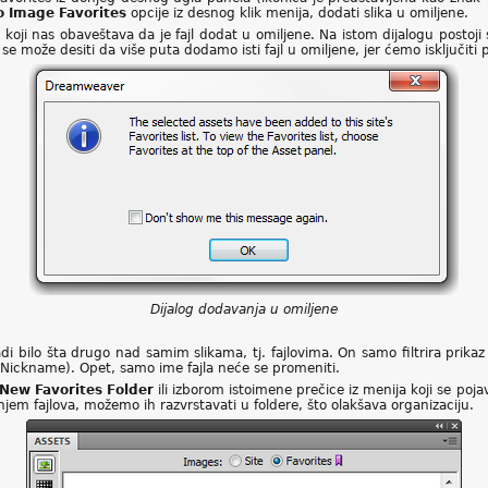
o Image Favorites
opcije iz desnog klik menija, dodati slika u omiljene.
koji nas obaveštava da je fajl dodat u omiljene. Na istom dijalogu postoj
 se može desiti da više puta dodamo isti fajl u omiljene, jer ćemo isključiti
Dijalog dodavanja u omiljene
di bilo šta drugo nad samim slikama, tj. fajlovima. On samo filtrira prikaz
Nickname). Opet, samo ime fajla neće se promeniti.
New Favorites Folder
ili izborom istoimene prečice iz menija koji se po
njem fajlova, možemo ih razvrstavati u foldere, što olakšava organizaciju.