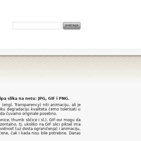
tipa slika na netu: JPG, GIF i PNG.
(engl. Transparency) niti animaciju, ali je
ku degradaciju kvaliteta ćemo tolerisati u
o da čuvamo originale posebno.
nice, thumb sličice i sl.). GIF-ovi mogu da
ontalno, tj. ukoliko na GIF slici piksel ima
idnost (uz dosta ograničenja) i animaciju,
šćene, čak i kada nisu bile potrebne. Danas