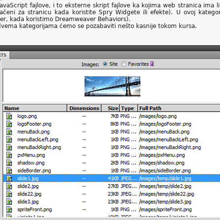
avaScript fajlove, i to eksterne skript fajlove ka kojima web stranica ima li
eni za stranicu kada koristite Spry Widgete ili efekte). U ovoj kategorij
er, kada koristimo Dreamweaver Behaviors).
dvema kategorijama ćemo se pozabaviti nešto kasnije tokom kursa.