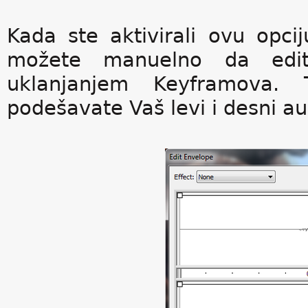
Kada ste aktivirali ovu opc
možete manuelno da edit
uklanjanjem Keyframova. 
podešavate Vaš levi i desni aud