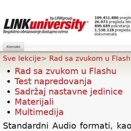
109.451.880
pregled
26.973
pregleda lek
490.649
pokretanja 
1.538.118
pregleda
dokumenata
Kontakt
Sve lekcije
>
Rad sa zvukom u Flash
Rad sa zvukom u Flashu
Test napredovanja
Sadržaj nastavne jedinice
Materijali
Multimedija
Standardni Audio formati, k