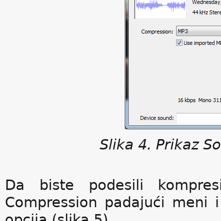
Slika 4. Prikaz S
Da biste podesili kompres
Compression padajući meni 
opcija (slika 5).