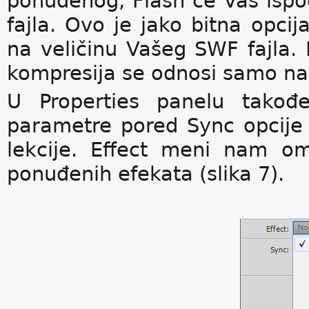
ponuđenog, Flash će Vas ispod
fajla. Ovo je jako bitna opci
na veličinu Vašeg SWF fajla. FL
kompresija se odnosi samo na 
U Properties panelu tak
parametre pored Sync opcije 
lekcije. Effect meni nam 
ponuđenih efekata (slika 7).