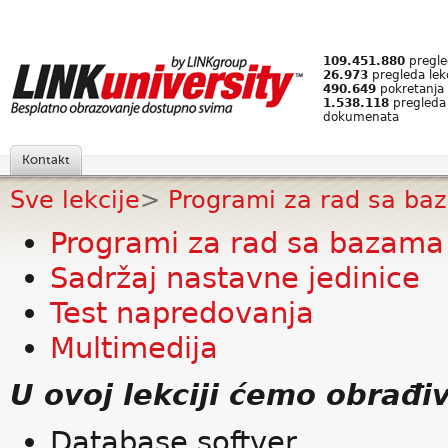
109.451.880
pregled
26.973
pregleda lek
490.649
pokretanja 
1.538.118
pregleda
dokumenata
Kontakt
Sve lekcije
>
Programi za rad sa baz
Programi za rad sa bazama 
Sadržaj nastavne jedinice
Test napredovanja
Multimedija
U ovoj lekciji ćemo obrađiv
Database softver