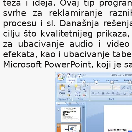
teza i ideja. Ovaj tip progra
svrhe za reklamiranje razn
procesu i sl. Današnja rešen
cilju što kvalitetnijeg prikaz
za ubacivanje audio i video 
efekata, kao i ubacivanje tabel
Microsoft PowerPoint, koji je s