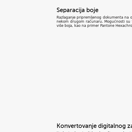
Separacija boje
Razlaganje pripremljenog dokumenta na osno
nekom drugom računaru. Mogućnosti su tako
više boja, kao na primer Pantone Hexachrom
Konvertovanje digitalnog z