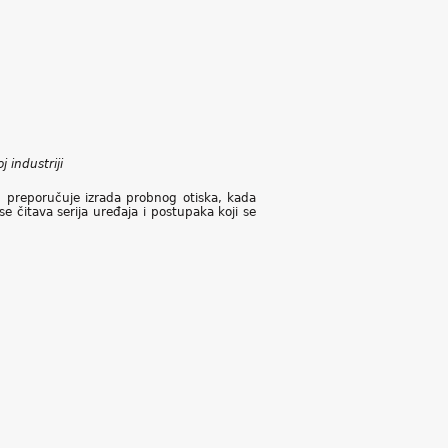
 industriji
" preporučuje izrada probnog otiska, kada
e čitava serija uređaja i postupaka koji se