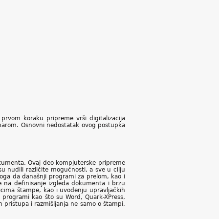
prvom koraku pripreme vrši digitalizacija
čunarom. Osnovni nedostatak ovog postupka
 dokumenta. Ovaj deo kompjuterske pripreme
 nudili različite mogućnosti, a sve u cilju
toga da današnji programi za prelom, kao i
ose na definisanje izgleda dokumenta i brzu
licima štampe, kao i uvođenju upravljačkih
a programi kao što su Word, Quark-XPress,
 pristupa i razmišljanja ne samo o štampi,