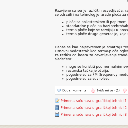
Razvijene su serije različitih osvetljivača,
se odrazili i na tehnologiju izrade ploča z
ploče sa poliesterskom ili papirnom
standardne ploče na bazi srebrohalog
termo-ploče koje se razvijaju u proc
termo-ploče druge generacije, koje s
Danas se kao najsavremenije smatraju ter
Osnovni nedostatak kod termo-ploča ogleda 
za razliku od lasera za osvetljavanje stan
sledećem:
mogu se koristiti pod normalnim sv
rasterska tačka je oštrija,
pogodne su za FM (frequency modul
pogodne su za suvi ofset
Dodaj komentar
Sviđa mi se -
(1)
Primena računara u grafičkoj tehnici 1
Primena računara u grafičkoj tehnici 2
Primena računara u grafičkoj tehnici 3