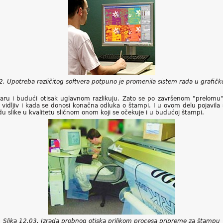
2. Upotreba različitog softvera potpuno je promenila sistem rada u grafičkoj
naru i budući otisak uglavnom razlikuju. Zato se po završenom "prelomu
vidljiv i kada se donosi konačna odluka o štampi. I u ovom delu pojavila s
du slike u kvalitetu sličnom onom koji se očekuje i u budućoj štampi.
Slika 12.03. Izrada probnog otiska prilikom procesa pripreme za štampu