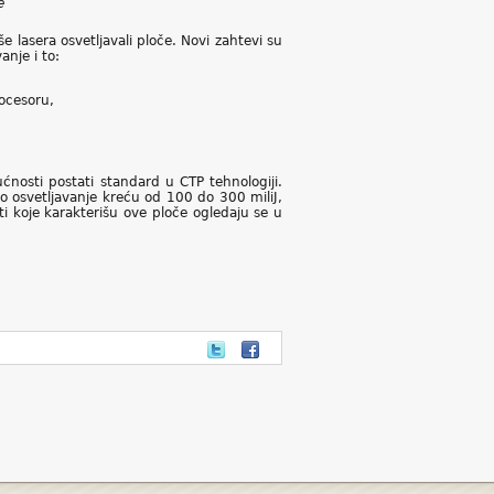
e
še lasera osvetljavali ploče. Novi zahtevi su
anje i to:
rocesoru,
nosti postati standard u CTP tehnologiji.
vo osvetljavanje kreću od 100 do 300 miliJ,
ti koje karakterišu ove ploče ogledaju se u