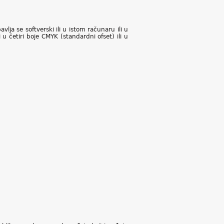
ja se softverski ili u istom računaru ili u
 četiri boje CMYK (standardni ofset) ili u