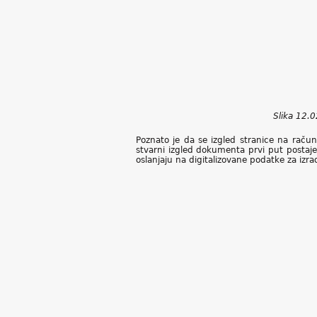
Slika 12.0
Poznato je da se izgled stranice na raču
stvarni izgled dokumenta prvi put postaje 
oslanjaju na digitalizovane podatke za izra