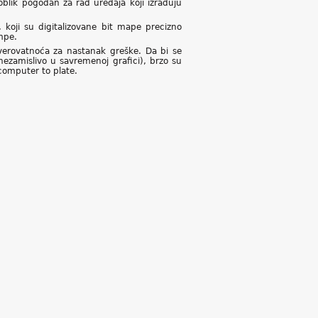
oblik pogodan za rad uređaja koji izrađuju
, koji su digitalizovane bit mape precizno
ampe.
 verovatnoća za nastanak greške. Da bi se
nezamislivo u savremenoj grafici), brzo su
computer to plate.