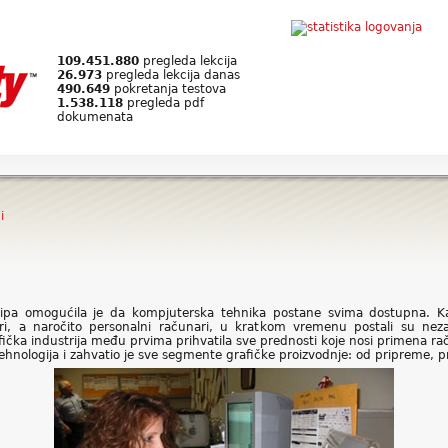
109.451.880
pregleda lekcija
26.973
pregleda lekcija danas
490.649
pokretanja testova
1.538.118
pregleda pdf
dokumenata
i
čipa omogućila je da kompjuterska tehnika postane svima dostupna. 
eri, a naročito personalni računari, u kratkom vremenu postali su neza
afička industrija među prvima prihvatila sve prednosti koje nosi primena 
ih tehnologija i zahvatio je sve segmente grafičke proizvodnje: od pripreme,