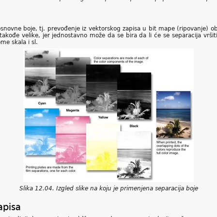
vne boje, tj. prevođenje iz vektorskog zapisa u bit mape (ripovanje) obavl
đe velike, jer jednostavno može da se bira da li će se separacija vršiti u
e skala i sl.
Slika 12.04. Izgled slike na koju je primenjena separacija boje
apisa