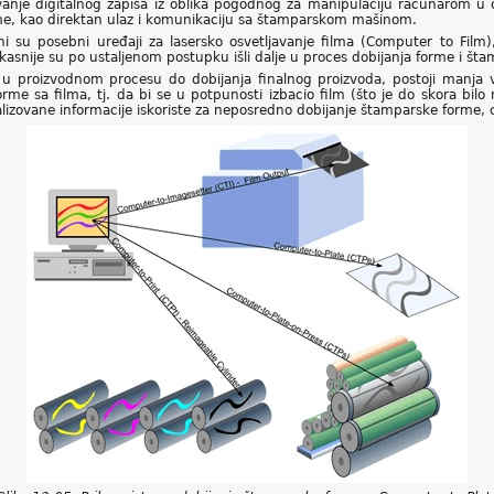
ivanje digitalnog zapisa iz oblika pogodnog za manipulaciju računarom u 
eme, kao direktan ulaz i komunikaciju sa štamparskom mašinom.
i su posebni uređaji za lasersko osvetljavanje filma (Computer to Film)
 kasnije su po ustaljenom postupku išli dalje u proces dobijanja forme i št
 u proizvodnom procesu do dobijanja finalnog proizvoda, postoji manja
me sa filma, tj. da bi se u potpunosti izbacio film (što je do skora bilo 
lizovane informacije iskoriste za neposredno dobijanje štamparske forme, 