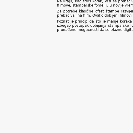
Na kraju, kao treći korak, vrši se prebac
filmove, štamparske fome ili, u novije vr
Za potrebe klasične ofset štampe razvijen
prebacivali na film. Ovako dobijeni filmovi
Poznat je princip da što je manje koraka
izbegao postupak dobijanja štamparske for
pronađene mogućnosti da se izlazne digita