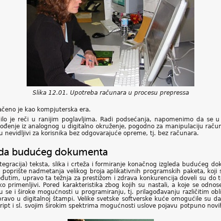
Slika 12.01. Upotreba računara u procesu prepressa
čeno je kao kompjuterska era.
lo je reči u ranijim poglavljima. Radi podsećanja, napomenimo da se u 
revođenje iz analognog u digitalno okruženje, pogodno za manipulaciju ra
ju nevidljivi za korisnika bez odgovarajuće opreme, tj. bez računara.
eda budućeg dokumenta
tegracija) teksta, slika i crteža i formiranje konačnog izgleda budućeg
poprište nadmetanja velikog broja aplikativnih programskih paketa, koji su
đutim, upravo ta težnja za prestižom i zdrava konkurencija doveli su do 
ko primenljivi. Pored karakteristika zbog kojih su nastali, a koje se odn
se i široke mogućnosti u programiranju, tj. prilagođavanju različitim ob
pravo u digitalnoj štampi. Velike svetske softverske kuće omogućile su d
ript i sl. svojim širokim spektrima mogućnosti uslove pojavu potpuno novih