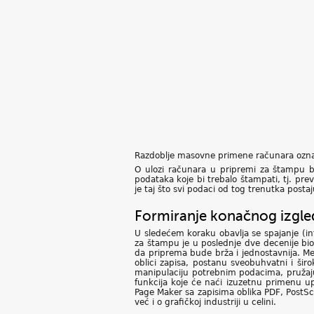
Razdoblje masovne primene računara ozna
O ulozi računara u pripremi za štampu bi
podataka koje bi trebalo štampati, tj. p
je taj što svi podaci od tog trenutka posta
Formiranje konačnog izgl
U sledećem koraku obavlja se spajanje (in
za štampu je u poslednje dve decenije bio 
da priprema bude brža i jednostavnija. Me
oblici zapisa, postanu sveobuhvatni i širo
manipulaciju potrebnim podacima, pružaju 
funkcija koje će naći izuzetnu primenu u
Page Maker sa zapisima oblika PDF, PostSc
već i o grafičkoj industriji u celini.