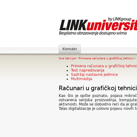
Kontakt
Sve lekcije
>
Primena računara u grafičkoj tehnici
>
Primena računara u grafičkoj tehnic
Test napredovanja
Sadržaj nastavne jedinice
Multimedija
Računari u grafičkoj tehnici
Kao što je opšte poznato, pojava mikro
ostvarena serijska proizvodnja, kompjut
aktivnosti. Može se slobodno reći da je gr
Talas digitalizacije je uslovio pojavu nov