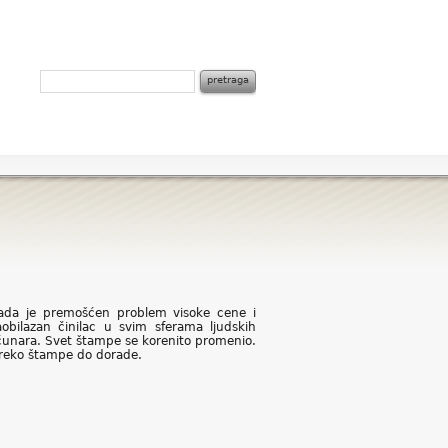
Kada je premošćen problem visoke cene i
obilazan činilac u svim sferama ljudskih
računara. Svet štampe se korenito promenio.
 preko štampe do dorade.