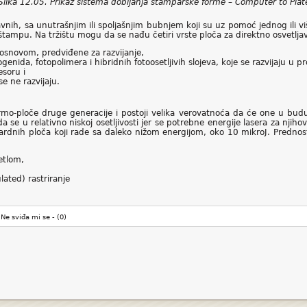
Slika 12.05. Prikaz sistema dobijanja štamparske forme – Computer to Plat
 ravnih, sa unutrašnjim ili spoljašnjim bubnjem koji su uz pomoć jednog ili vi
a štampu. Na tržištu mogu da se nađu četiri vrste ploča za direktno osvetljav
 osnovom, predviđene za razvijanje,
enida, fotopolimera i hibridnih fotoosetljivih slojeva, koje se razvijaju u p
esoru i
e ne razvijaju.
mo-ploče druge generacije i postoji velika verovatnoća da će one u buduć
se u relativno niskoj osetljivosti jer se potrebne energije lasera za njiho
dardnih ploča koji rade sa daleko nižom energijom, oko 10 mikroJ. Prednos
etlom,
ated) rastriranje
Ne sviđa mi se -
(0)