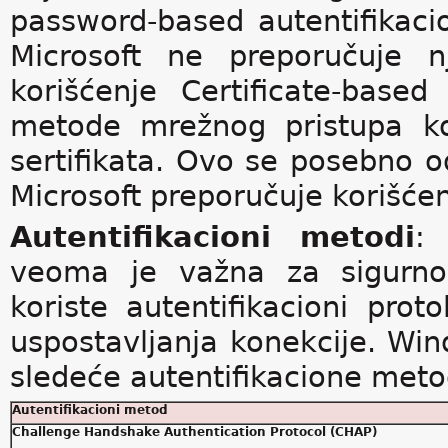
password-based autentifikaci
Microsoft ne preporučuje n
korišćenje Certificate-base
metode mrežnog pristupa koj
sertifikata. Ovo se posebno o
Microsoft preporučuje korišće
Autentifikacioni metodi
: 
veoma je važna za sigurnost
koriste autentifikacioni pro
uspostavljanja konekcije. Wi
sledeće autentifikacione meto
Autentifikacioni metod
Challenge Handshake Authentication Protocol (CHAP)