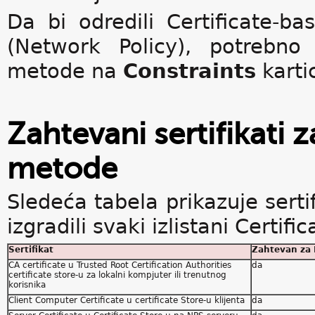
Da bi odredili Certificate-ba
(Network Policy), potrebno 
metode na
Constraints
kartic
Zahtevani sertifikati 
metode
Sledeća tabela prikazuje serti
izgradili svaki izlistani Certif
Sertifikat
Zahtevan za 
CA certificate u Trusted Root Certification Authorities
da
certificate store-u za lokalni kompjuter ili trenutnog
korisnika
Client Computer Certificate u certificate Store-u klijenta
da