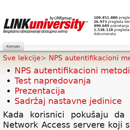
109.451.880
pregled
26.973
pregleda lek
490.649
pokretanja 
1.538.118
pregleda
dokumenata
Kontakt
Sve lekcije
>
NPS autentifikacioni m
NPS autentifikacioni metodi
Test napredovanja
Prezentacija
Sadržaj nastavne jedinice
Kada korisnici pokušaju da
Network Access servere koji se