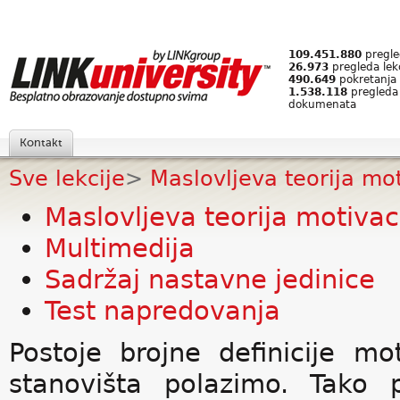
109.451.880
pregled
26.973
pregleda lek
490.649
pokretanja 
1.538.118
pregleda
dokumenata
Kontakt
Sve lekcije
>
Maslovljeva teorija mot
Maslovljeva teorija motivac
Multimedija
Sadržaj nastavne jedinice
Test napredovanja
Postoje brojne definicije mo
stanovišta polazimo. Tako 