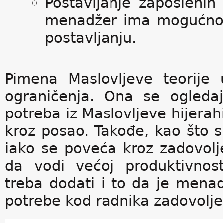
Postavljanje zaposlenih
menadžer ima mogućnos
postavljanju.
Pimena Maslovljeve teorije
ograničenja. Ona se ogleda
potreba iz Maslovljeve hijerahi
kroz posao. Takođe, kao što s
iako se poveća kroz zadovolje
da vodi većoj produktivnos
treba dodati i to da je menad
potrebe kod radnika zadovoljen