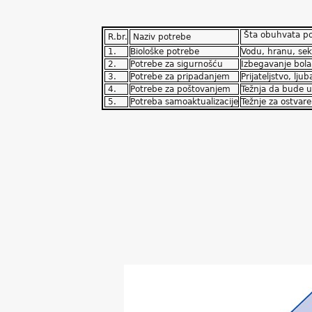
Šta obuhvata po
R.br.
Naziv potrebe
1.
Biološke potrebe
Vodu, hranu, sek
2.
Potrebe za sigurnošću
Izbegavanje bola,
3.
Potrebe za pripadanjem
Prijateljstvo, lju
4.
Potrebe za poštovanjem
Težnja da bude u
5.
Potreba samoaktualizacije
Težnje za ostvar