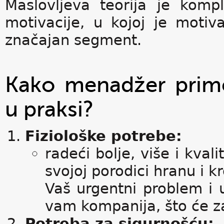
Maslovljeva teorija je komp
motivacije, u kojoj je motiv
značajan segment.
Kako menadžer primen
u praksi?
Fiziološke potrebe:
radeći bolje, više i kvali
svojoj porodici hranu i 
Vaš urgentni problem i
vam kompanija, što će za
Potreba za sigurnošću: