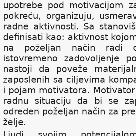
upotrebe pod motivacijom z
pokreću, organizuju, usmerava
radne aktivnosti. Sa stanov
definisati kao: aktivnost kojo
na poželjan način radi os
istovremeno zadovoljenje p
nastoji da poveže materijal
zaposlenih sa ciljevima kompa
i pojam motivatora. Motivatori
radnu situaciju da bi se z
određen poželjan način za pre
želje.
Ljudi svojim potencijal