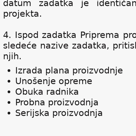
datum zadatka je identiča
projekta.
4. Ispod zadatka Priprema pro
sledeće nazive zadatka, priti
njih.
Izrada plana proizvodnje
Unošenje opreme
Obuka radnika
Probna proizvodnja
Serijska proizvodnja