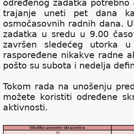
određenog zadatka potrebno 
trajanje uneti pet dana ka
osmočasovnih radnih dana. Uk
zadatka u sredu u 9.00 časo
završen sledećeg utorka u
raspoređene nikakve radne akt
pošto su subota i nedelja defi
Tokom rada na unošenju predv
možete koristiti određene sk
aktivnosti.
Ukoliko unesete skraćenicu
m