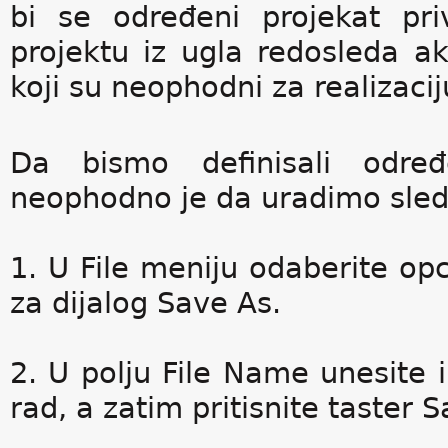
bi se određeni projekat pr
projektu iz ugla redosleda akt
koji su neophodni za realizacij
Da bismo definisali određ
neophodno je da uradimo sle
1. U File meniju odaberite opc
za dijalog Save As.
2. U polju File Name unesite 
rad, a zatim pritisnite taster S