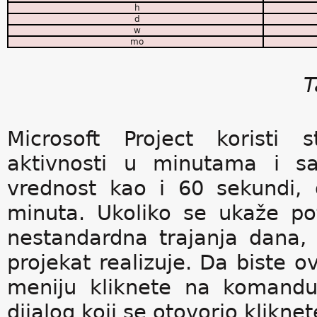
h
d
w
mo
T
Microsoft Project koristi 
aktivnosti u minutama i sa
vrednost kao i 60 sekundi,
minuta. Ukoliko se ukaže po
nestandardna trajanja dana, 
projekat realizuje. Da biste o
meniju kliknete na komandu
dijalog koji se otovorio klikne