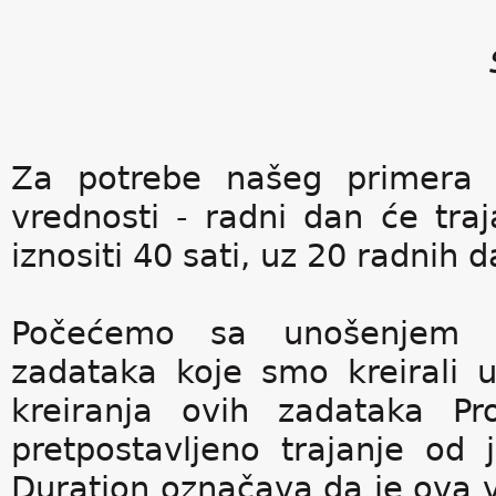
Za potrebe našeg primera ć
vrednosti - radni dan će traj
iznositi 40 sati, uz 20 radni
Počećemo sa unošenjem v
zadataka koje smo kreirali u
kreiranja ovih zadataka Pr
pretpostavljeno trajanje od
Duration označava da je ova v