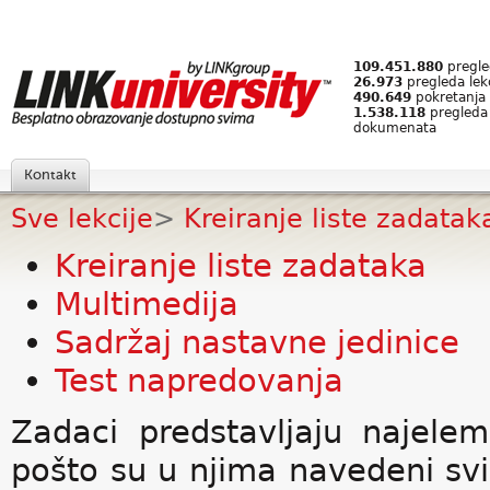
109.451.880
pregled
26.973
pregleda lek
490.649
pokretanja 
1.538.118
pregleda
dokumenata
Kontakt
Sve lekcije
>
Kreiranje liste zadatak
Kreiranje liste zadataka
Multimedija
Sadržaj nastavne jedinice
Test napredovanja
Zadaci predstavljaju najelem
pošto su u njima navedeni svi 