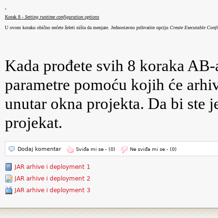
Korak 8 - 
Setting runtime configuration options
U ovom koraku obično nećete želeti ništa da menjate. Jednostavno prihvatite opciju 
Create Executable Conf
Kada prođete svih 8 koraka AB-a
parametre pomoću kojih će arhiv
unutar okna projekta. Da bi ste je
projekat.
Dodaj komentar
Sviđa mi se -
(0)
Ne sviđa mi se -
(0)
JAR arhive i deployment 1
JAR arhive i deployment 2
JAR arhive i deployment 3