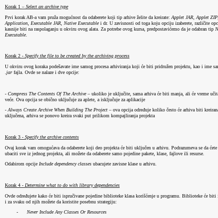
Korak 1 – 
Select an archive type
Prvi korak AB-a vam pruža mogućnost da odaberete koji tip arhive želite da kreirate: 
Applet
JAR
, 
Applet
ZIP
Application
, 
Executable
JAR
, 
Native
Executable
 i dr. U zavisnosti od toga koju opciju izaberete, različite op
kasnije biti na raspolaganju u okviru ovog alata. Za potrebe ovog kursa, predpostavićemo da je odabran tip 
N
Executable
.
Korak 2 - 
Specify the file to be created by the archiving process
U okviru ovog koraka podešavate ime samog procesa arhiviranja koji će biti pridružen projektu, kao i ime s
.
jar
 fajla. Ovde se nalaze i dve opcije:
- 
Compress The Contents Of The Archive
 – ukoliko je uključite, sama arhiva će biti manja, ali će vreme učit
veće. Ova opcija se obično uključuje za aplete, a isključuje za aplikacije
- 
Always Create Archive When Building The Project
 – ova opcija određuje koliko često će arhiva biti kreiran
uključena, arhiva se ponovo kreira svaki put prilikom kompajliranja projekta
Korak 3 - 
Specify the archive contents
Ovaj korak vam omogućava da odaberete koji deo projekta će biti uključen u arhivu. Podrazumeva se da ćete
ubaciti sve iz jednog projekta, ali možete da odaberete samo pojedine pakete, klase, fajlove ili resurse.
Odabirom opcije 
Include dependency classes
 ubacujete zavisne klase u arhivu.
Korak 4 - 
Determine what to do with library dependencies
Ovde određujete kako će biti ispručivane pojedine biblioteke klasa korišćenje u programu. 
Biblioteke će biti 
i za svaku od njih možete da koristite posebnu strategiju:
-
Never Include Any Classes Or Resources