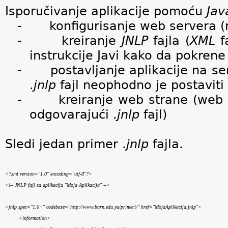
Isporučivanje aplikacije pomoću
Jav
-
konfigurisanje web servera 
-
kreiranje
JNLP
fajla (
XML
fa
instrukcije Javi kako da pokrene 
-
postavljanje aplikacije na se
.
jnlp
fajl neophodno je postaviti
-
kreiranje web strane (web 
odgovarajući .
jnlp
fajl)
Sledi jedan primer .
jnlp
fajla.
<?xml version="1.0" encoding="utf-8"?>
<!-- JNLP fajl za aplikaciju "Moja Aplikacija" -->
<jnlp spec="1.0+" codebase="http://www.barn.edu.yu/primeri/" href="MojaAplikacija.jnlp">
<information>