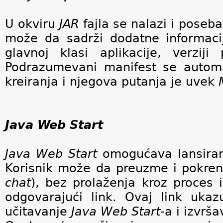
U okviru
JAR
fajla se nalazi i poseba
može da sadrži dodatne informaci
glavnoj klasi aplikacije, verzi
Podrazumevani manifest se autom
kreiranja i njegova putanja je uvek
Java Web Start
Java Web Start
omogućava lansiran
Korisnik može da preuzme i pokrene
chat
), bez prolaženja kroz proces 
odgovarajući link. Ovaj link uka
učitavanje
Java Web Start
-a i izvrša