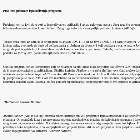
Problemi prilikom isporučivanja programa
Problemi koji se javljaju u vezi sa isporučivanjem aplikacija i apleta uglavnom nastaju zbog toga što se unut
fajla ne nalaze sve potrebne klase i fajlovi. Znog toga treba biti veom pažljiv prilikom kreiranja 
JAR
 fajla.
Takođe treba imati na umu da li se program oslanja na 
JDK
 1.1.x ili na Java 2 (
JDK
 1.2 i kasnije verzije). 
kreirate aplet, ovo može da bude od velikog značaja, obzirom da 
browser
-i koji podržavaju starije verzije Jav
mogu da podrže aplete koji koriste klase nastale kasnije, kao što je npr. 
Swing
. Takođe, ovi 
browser
-i nemaj
podršku za 
JAR
 fajlove, pa umesto njih treba koristiti Z
IP
 arhive.
Ukoliko program koristi komponente koje se oslanjaju na biblioteke klasa koje nisu uključene u 
JDK
, neoph
da ih isporučite zajedno sa aplikacijom. Ukoliko koristite 
JBuilder
-ov 
Archive
Builder
, ove klase možete da 
odabirom opcije 
Include
Required
Classes
And
All
Resources
 u koraku 4. 
Archive
Builder
 nikad ne uključuje
tj. predpostavlja se da su 
JDK
 klase već instalirane na korisnikovom računaru. Ukoliko nisu, neophodno je d
korisnika snabdete ovim klasama, obično pomoću isporučivanja i odgovarajuće verzije 
JRE
 zajedno sa aplik
JBuilder
-ov 
Archive
Builder
Archive
Builder
 (AB) je alat koji ubrzava proces kreiranja arhive i propratnih fajlova neophodnih za isporučiv
programa. On pretražuje klase i resurse unutar projekta neophodne za pravilno funkcionisanje programa i daj
mogućnost da podešavate sadržaj 
JAR
 arhive pre nego što se ona kreira sa odgovarajućim manifest fajlom. 
Pr
pokretanja AB-a neophodno je da kompajlirate ceo projekat (desni klik na ceo projekat u oknu projekta – 
Reb
Nakon toga pokrenite AB (
Wizards
 – 
Archive
Builder
).