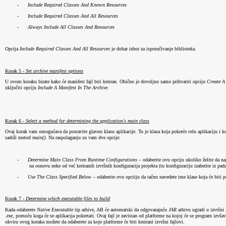
-
Include Required Classes And Known Resources
-
Include Required Classes And All Resources
-
Always Include All Classes And Resources
Opcija 
Include Required Classes And All Resources
 je dobar izbor za isporučivanje biblioteka.
Korak 5 - 
Set archive manifest options
U ovom koraku birate kako će manifest fajl biti kreiran. 
Obično je dovoljno samo prihvatiti opciju 
Create A
uključiti opciju 
Include A Manifest In The Archive
.
Korak 6 - 
Select a method for determining the application's main class
Ovaj korak vam omogućava da postavite glavnu klasu aplikacije. To je klasa koja pokreće celu aplikaciju i ko
sadrži metod 
main().
 Na raspolaganju su vam dve opcije:
-
Determine Main Class From Runtime Configurations
 – odaberite ovu opciju ukoliko želite da nap
na osnovu neke od već kreiranih izvršnih konfiguracija projekta (tu konfiguraciju izaberite iz pada
-
Use The Class Specified Below
 – odaberite ovu opciiju da tačno navedete ime klase koja će biti 
Korak 7 - 
Determine which executable files to build
Kada odaberete 
Native Executable
 tip arhive, AB će automatski da odgovarajuću 
JAR
 arhivu ugradi u izvršni f
.
exe
, pomoću koga će se aplikacija pokretati. Ovaj fajl je zavistan od platforme na kojoj će se program izvšav
okviru ovog koraka možete da odaberete za koje platforme će biti kreirani izvršni fajlovi.