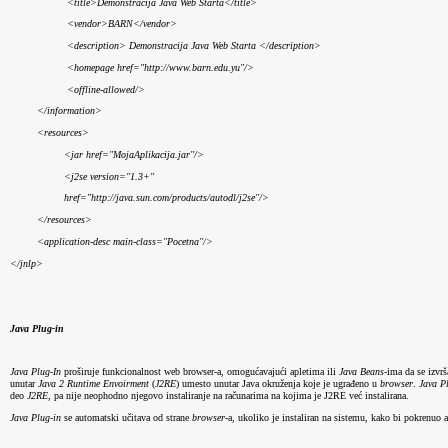
<title>Demonstracija Java Web Starta</title>
<vendor>BARN</vendor>
<description> Demonstracija Java Web Starta </description>
<homepage href="http://www.barn.edu.yu"/>
<offline-allowed/>
</information>
<resources> 
<jar href="MojaAplikacija.jar"/> 
<j2se version="1.3+"
href="http://java.sun.com/products/autodl/j2se"/>
</resources>
<application-desc main-class="Pocetna"/>
</jnlp>
Java Plug-in
Java Plug-In
 proširuje funkcionalnost web browser-a, omogućavajući apletima ili 
Java Beans
-ima da se izvrš
unutar 
Java 2 Runtime Envoirment 
(
J2RE
) umesto unutar Java okruženja koje je ugrađeno u 
browser
. 
Java P
deo 
J2RE
, pa nije neophodno njegovo instaliranje na računarima na kojima je J2RE već instalirana.
Java Plug-in 
se automatski učitava od strane 
browser
-a, ukoliko je instaliran na sistemu, kako bi pokrenuo a