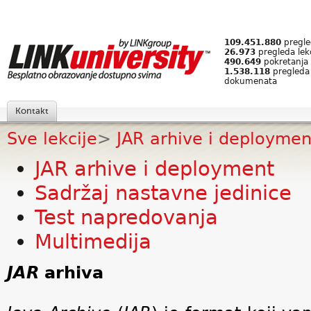
109.451.880
pregled
26.973
pregleda lek
490.649
pokretanja 
1.538.118
pregleda
dokumenata
Kontakt
Sve lekcije
>
JAR arhive i deploymen
JAR arhive i deployment
Sadržaj nastavne jedinice
Test napredovanja
Multimedija
JAR
arhiva