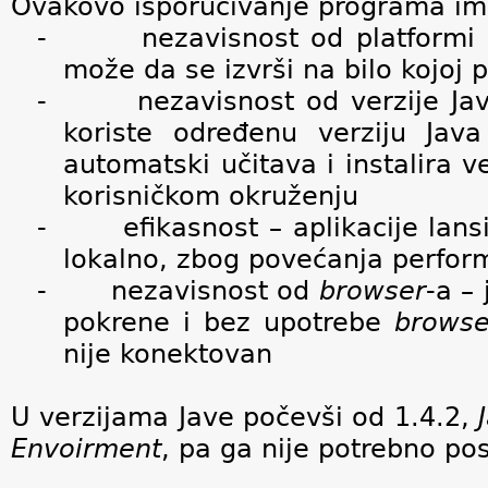
Ovakovo isporučivanje programa ima
-
nezavisnost od platformi
može da se izvrši na bilo kojoj p
-
nezavisnost od verzije Ja
koriste određenu verziju Ja
automatski učitava i instalira v
korisničkom okruženju
-
efikasnost – aplikacije la
lokalno, zbog povećanja perfor
-
nezavisnost od
browser
-a –
pokrene i bez upotrebe
browse
nije konektovan
U verzijama Jave počevši od 1.4.2,
Envoirment
, pa ga nije potrebno pos