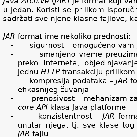
Java
Archive
(
JAR
) je format koji v
u jedan. Koristi se prilikom isporuč
sadržati sve njene klasne fajlove, kao
JAR
format ime nekoliko prednosti:
-
sigurnost – omogućeno vam j
-
smanjeno vreme preuziman
preko interneta, objedinjava
jednu
HTTP
transakciju priliko
-
kompresija podataka –
JAR
fo
efikasnijeg čuvanja
-
prenosivost – mehanizam z
core
API
klasa Java platforme
-
konzistentnost –
JAR
forma
unutar njega, tj. sve klase t
JAR
fajlu