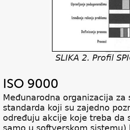
SLIKA 2. Profil S
ISO 9000
Međunarodna organizacija za s
standarda koji su zajedno poz
određuju akcije koje treba d
samo u softverskom sistemu) ko