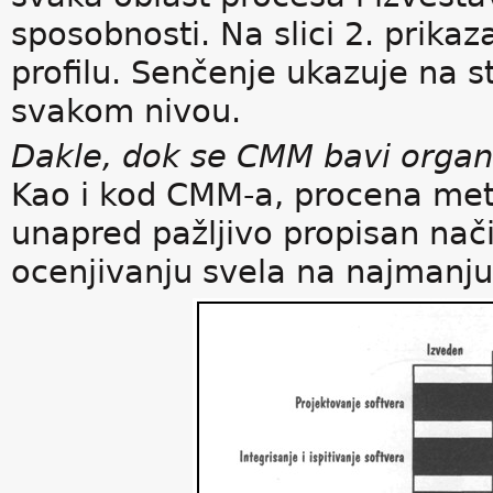
sposobnosti. Na slici 2. prika
profilu. Senčenje ukazuje na s
svakom nivou.
Dakle, dok se CMM bavi organ
Kao i kod CMM-a, procena met
unapred pažljivo propisan nači
ocenjivanju svela na najmanj