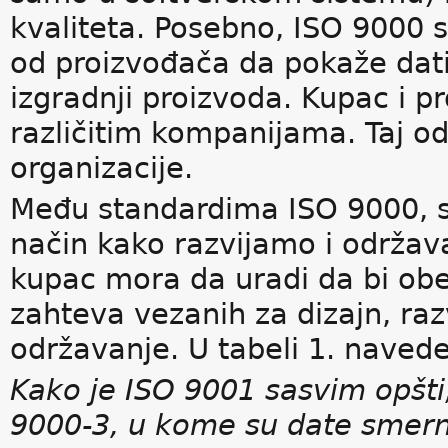
kvaliteta. Posebno, ISO 9000 
od proizvođača da pokaže dati 
izgradnji proizvoda. Kupac i 
različitim kompanijama. Taj od
organizacije.
Među standardima ISO 9000, st
način kako razvijamo i održav
kupac mora da uradi da bi obe
zahteva vezanih za dizajn, razv
održavanje. U tabeli 1. naved
Kako je ISO 9001 sasvim opšti
9000-3, u kome su date smern