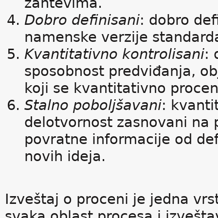
zahtevima.
Dobro definisani
: dobro def
namenske verzije standard
Kvantitativno kontrolisani
:
sposobnost predviđanja, obj
koji se kvantitativno procen
Stalno poboljšavani
: kvanti
delotvornost zasnovani na p
povratne informacije od def
novih ideja.
Izveštaj o proceni je jedna vrs
svaka oblast procesa i izvešt