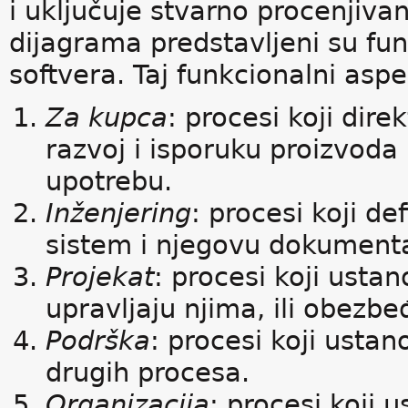
i uključuje stvarno procenjivan
dijagrama predstavljeni su fun
softvera. Taj funkcionalni aspe
Za kupca
: procesi koji dir
razvoj i isporuku proizvoda
upotrebu.
Inženjering
: procesi koji de
sistem i njegovu dokumenta
Projekat
: procesi koji ustan
upravljaju njima, ili obezb
Podrška
: procesi koji usta
drugih procesa.
Organizacija
: procesi koji 