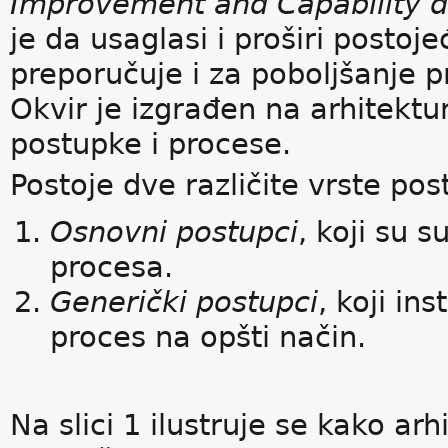
Improvement and Capability d
je da usaglasi i proširi postoj
preporučuje i za poboljšanje p
Okvir je izgrađen na arhitektu
postupke i procese.
Postoje dve različite vrste po
Osnovni postupci
, koji su 
procesa.
Generički postupci
, koji in
proces na opšti način.
Na slici 1 ilustruje se kako ar