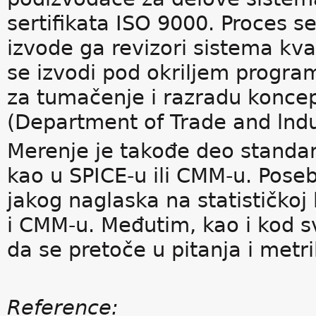
sertifikata ISO 9000. Proces se
izvode ga revizori sistema kvali
se izvodi pod okriljem programa
za tumačenje i razradu konce
(Department of Trade and lndu
Merenje je takođe deo standard
kao u SPICE-u ili CMM-u. Pos
jakog naglaska na statističkoj 
i CMM-u. Međutim, kao i kod sv
da se pretoče u pitanja i metri
Reference: