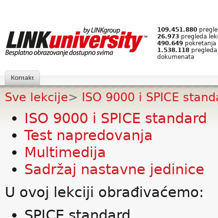
109.451.880
pregled
26.973
pregleda lek
490.649
pokretanja 
1.538.118
pregleda
dokumenata
Kontakt
Sve lekcije
>
ISO 9000 i SPICE stand
ISO 9000 i SPICE standard
Test napredovanja
Multimedija
Sadržaj nastavne jedinice
U ovoj lekciji obrađivaćemo:
SPICE standard