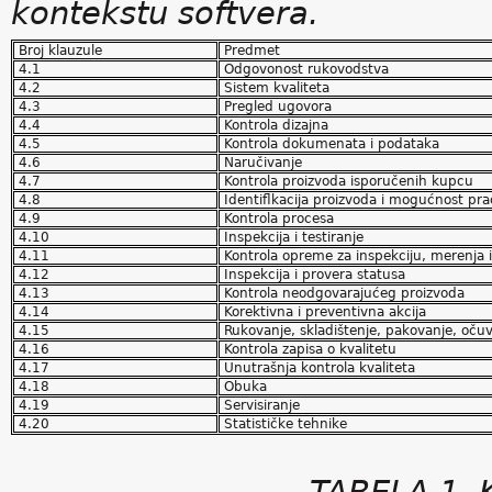
kontekstu softvera.
Broj klauzule
Predmet
4.1
Odgovonost rukovodstva
4.2
Sistem kvaliteta
4.3
Pregled ugovora
4.4
Kontrola dizajna
4.5
Kontrola dokumenata i podataka
4.6
Naručivanje
4.7
Kontrola proizvoda isporučenih kupcu
4.8
Identiflkacija proizvoda i mogućnost pra
4.9
Kontrola procesa
4.10
Inspekcija i testiranje
4.11
Kontrola opreme za inspekciju, merenja i 
4.12
Inspekcija i provera statusa
4.13
Kontrola neodgovarajućeg proizvoda
4.14
Korektivna i preventivna akcija
4.15
Rukovanje, skladištenje, pakovanje, očuv
4.16
Kontrola zapisa o kvalitetu
4.17
Unutrašnja kontrola kvaliteta
4.18
Obuka
4.19
Servisiranje
4.20
Statističke tehnike