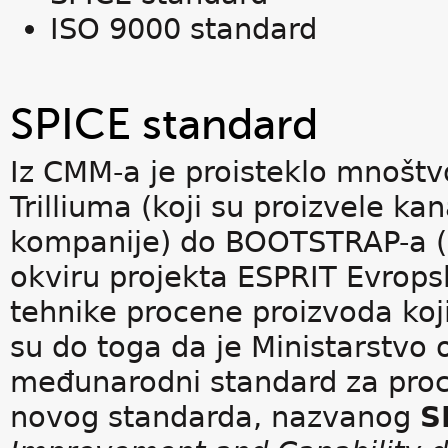
ISO 9000 standard
SPICE standard
Iz CMM-a je proisteklo mnošt
Trilliuma (koji su proizvele k
kompanije) do BOOTSTRAP-a (p
okviru projekta ESPRIT Evropsk
tehnike procene proizvoda koji 
su do toga da je Ministarstvo 
međunarodni standard za pro
novog standarda, nazvanog
S