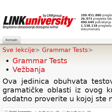
109.451.880
pregled
26.973
pregleda lek
490.649
pokretanja 
1.538.118
pregleda
dokumenata
Kontakt
Sve lekcije
>
Grammar Tests
>
Grammar Tests
Vežbanja
Ova jedinica obuhvata test
gramatičke oblasti iz ovog 
dodatno proverite u kojoj ste m
Dodaj komentar
Sviđa mi se -
(0)
Ne sviđa mi se -
(0)