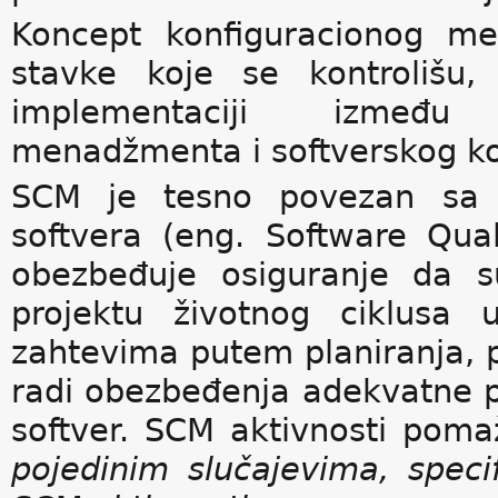
Koncept konfiguracionog m
stavke koje se kontrolišu,
implementaciji između 
menadžmenta i softverskog k
SCM je tesno povezan sa a
softvera (eng. Software Qua
obezbeđuje osiguranje da su
projektu životnog ciklusa
zahtevima putem planiranja, p
radi obezbeđenja adekvatne p
softver. SCM aktivnosti poma
pojedinim slučajevima, spec