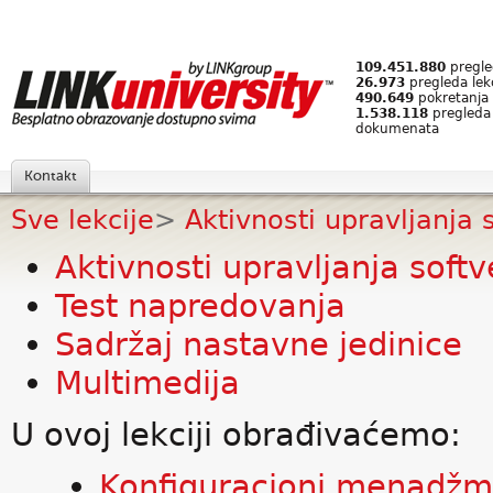
109.451.880
pregled
26.973
pregleda lek
490.649
pokretanja 
1.538.118
pregleda
dokumenata
Kontakt
Sve lekcije
>
Aktivnosti upravljanja 
Aktivnosti upravljanja soft
Test napredovanja
Sadržaj nastavne jedinice
Multimedija
U ovoj lekciji obrađivaćemo:
Konfiguracioni menadžm