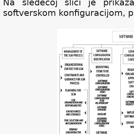
Na sledećoj slici je prika
softverskom konfiguracijom,