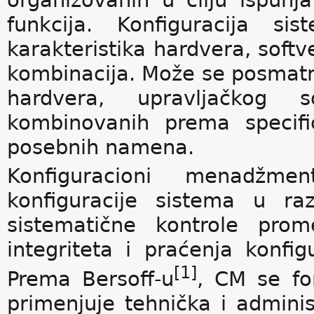
organizovanih u cilju ispunja
funkcija. Konfiguracija si
karakteristika hardvera, softve
kombinacija. Može se posmatrat
hardvera, upravljačkog so
kombinovanih prema specifi
posebnih namena.
Konfiguracioni menadžment
konfiguracije sistema u ra
sistematične kontrole prom
integriteta i praćenja konfig
[1]
Prema Bersoff-u
, CM se fo
primenjuje tehnička i admini