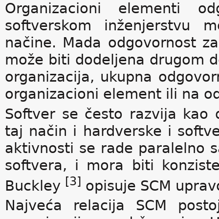
Organizacioni elementi o
softverskom inženjerstvu m
načine. Mada odgovornost z
može biti dodeljena drugom de
organizacija, ukupna odgovo
organizacioni element ili na 
Softver se često razvija kao
taj način i hardverske i soft
aktivnosti se rade paralelno
softvera, i mora biti konzi
[3]
Buckley
opisuje SCM uprav
Najveća relacija SCM posto