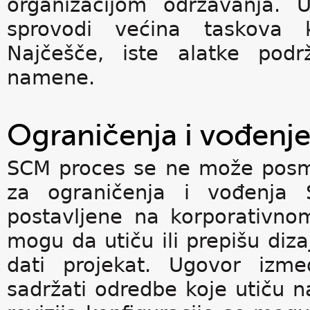
organizacijom održavanja. 
sprovodi većina taskova ko
Najčešče, iste alatke podr
namene.
Ograničenja i vođenj
SCM proces se ne može posmat
za ograničenja i vođenja 
postavljene na korporativno
mogu da utiču ili prepišu diz
dati projekat. Ugovor izm
sadržati odredbe koje utiču 