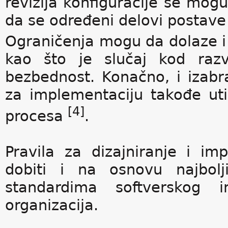
revizija konfiguracije se mogu 
da se određeni delovi postav
Ograničenja mogu da dolaze i o
kao što je slučaj kod razv
bezbednost. Konačno, i izabra
za implementaciju takođe ut
[4]
procesa
.
Pravila za dizajniranje i 
dobiti i na osnovu najbol
standardima softverskog in
organizacija.