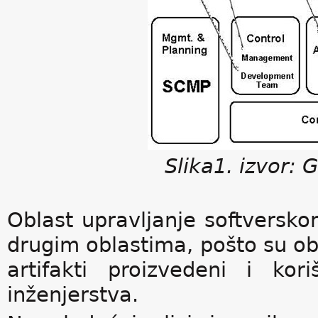
Slika1. izvor:
Oblast upravljanje softversk
drugim oblastima, pošto su o
artifakti proizvedeni i ko
inženjerstva.