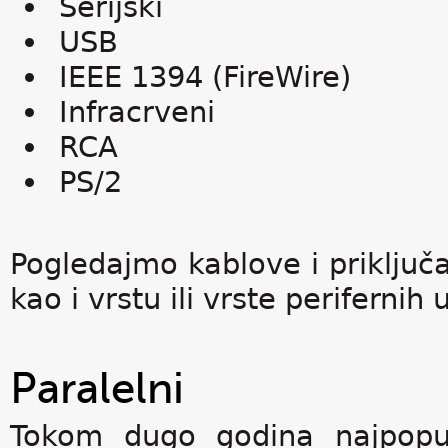
Serijski
USB
IEEE 1394 (FireWire)
Infracrveni
RCA
PS/2
Pogledajmo kablove i priključa
kao i vrstu ili vrste perifernih
Paralelni
Tokom dugo godina najpopula