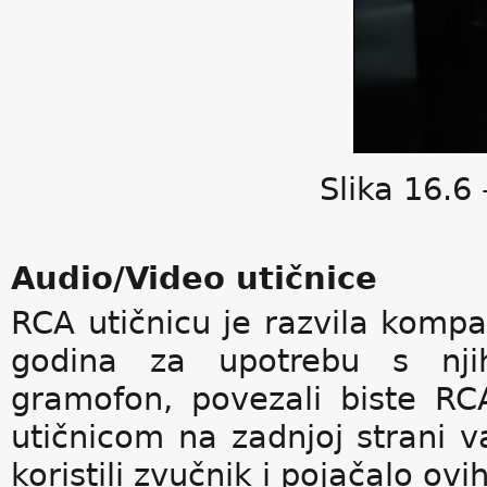
Slika 16.6 
Audio/Video utičnice
RCA utičnicu je razvila kompa
godina za upotrebu s njih
gramofon, povezali biste RC
utičnicom na zadnjoj strani va
koristili zvučnik i pojačalo ov