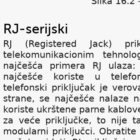
Slika 16.2 
RJ-serijski
RJ (Registered Jack) pri
telekomunikacionim tehnolo
najčešća primera RJ ulaza: 
najčešće koriste u telefo
telefonski priključak je verov
strane, se najčešće nalaze 
koriste ukrštene parne kablove
za veće priključke, to nije t
modularni priključci. Obratite 