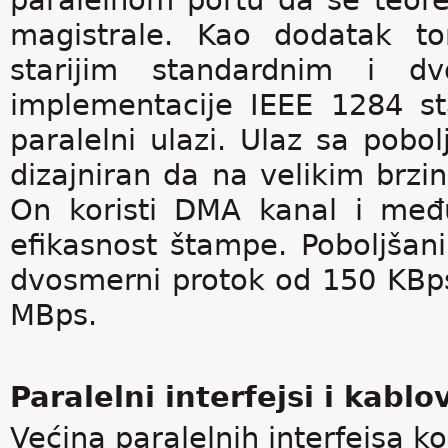
paralelnom portu da se teor
magistrale. Kao dodatak to
starijim standardnim i d
implementacije IEEE 1284 st
paralelni ulazi. Ulaz sa pob
dizajniran da na velikim brz
On koristi DMA kanal i međ
efikasnost štampe. Poboljšani
dvosmerni protok od 150 KBps
MBps.
Paralelni interfejsi i kablov
Većina paralelnih interfejsa ko