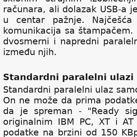
računara, ali dolazak USB-a je s
u centar pažnje. Najčešća 
komunikacija sa štampačem. Po
dvosmerni i napredni paraleln
između njih.
Standardni paralelni ulazi
Standardni paralelni ulaz sam
On ne može da prima podatke 
da je spreman - "Ready sign
originalnim IBM PC, XT i A
podatke na brzini od 150 KBp