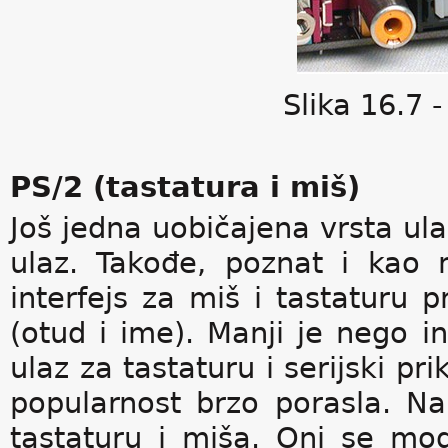
Slika 16.7 
PS/2 (tastatura i miš)
Još jedna uobičajena vrsta ula
ulaz. Takođe, poznat i kao m
interfejs za miš i tastaturu 
(otud i ime). Manji je nego in
ulaz za tastaturu i serijski pr
popularnost brzo porasla. Na
tastaturu i miša. Oni se mog