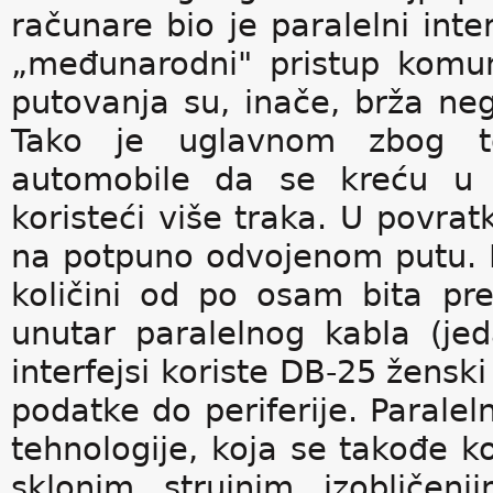
računare bio je paralelni inte
„međunarodni" pristup komu
putovanja su, inače, brža neg
Tako je uglavnom zbog to
automobile da se kreću u 
koristeći više traka. U povrat
na potpuno odvojenom putu. Pa
količini od po osam bita pr
unutar paralelnog kabla (jed
interfejsi koriste DB-25 žensk
podatke do periferije. Paraleln
tehnologije, koja se takođe k
sklonim strujnim izobličen