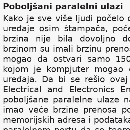
Poboljšani paralelni ulazi
Kako je sve više ljudi počelo 
uređaje osim štampača, poč
brzina nije bila dovoljno 
brzinom su imali brzinu prenos
mogao da ostvari samo 150 
kojom je kompjuter mogao d
uređaja. Da bi se rešio ovaj 
Electrical and Electronics 
poboljšane paralelne ulaze 
imao veće brzine prenosa p
memorijskih adresa i podatak