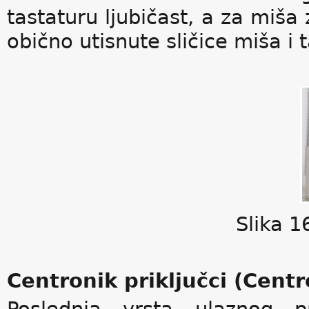
tastaturu ljubičast, a za miša
obično utisnute sličice miša i 
Slika 1
Centronik priključci (Centr