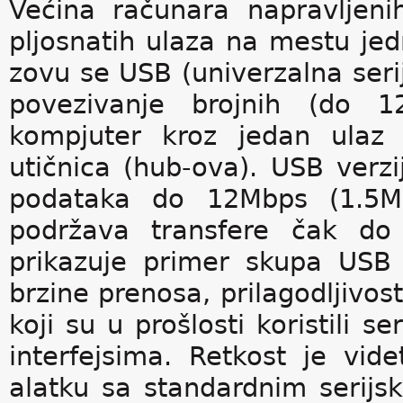
Većina računara napravljeni
pljosnatih ulaza na mestu jed
zovu se USB (univerzalna serij
povezivanje brojnih (do 1
kompjuter kroz jedan ulaz (
utičnica (hub-ova). USB verz
podataka do 12Mbps (1.5MBp
podržava transfere čak do
prikazuje primer skupa USB
brzine prenosa, prilagodljivost
koji su u prošlosti koristili s
interfejsima. Retkost je vide
alatku sa standardnim serijs