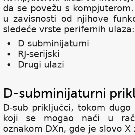
da se povežu s kompjuterom. 
u zavisnosti od njihove funk
sledeće vrste perifernih ulaza:
D-subminijaturni
RJ-serijski
Drugi ulazi
D-subminijaturni prikl
D-sub priključci, tokom dugo g
koji se mogao naći u rač
oznakom DXn, gde je slovo X 