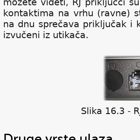
možete videti, RJ priključci su
kontaktima na vrhu (ravne) st
na dnu sprečava priključak i 
izvučeni iz utikača.
Slika 16.3 - R
Druge vrste ulaza