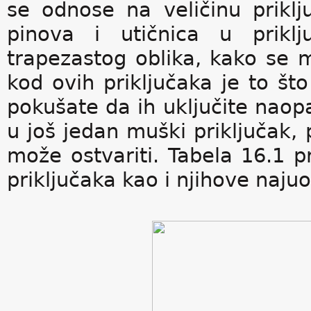
se odnose na veličinu prikl
pinova i utičnica u priklj
trapezastog oblika, kako se m
kod ovih priključaka je to š
pokušate da ih uključite naopak
u još jedan muški priključak,
može ostvariti. Tabela 16.1 pr
priključaka kao i njihove naju