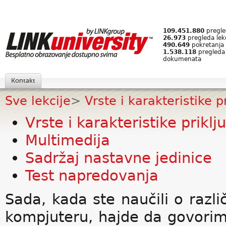
109.451.880
pregled
26.973
pregleda lek
490.649
pokretanja 
1.538.118
pregleda
dokumenata
Kontakt
Sve lekcije
>
Vrste i karakteristike pr
Vrste i karakteristike prikl
Multimedija
Sadržaj nastavne jedinice
Test napredovanja
Sada, kada ste naučili o razl
kompjuteru, hajde da govorim