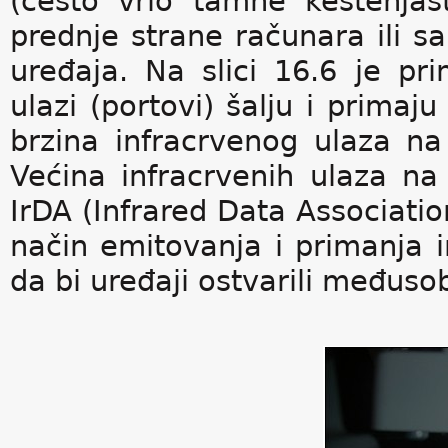
(često vrlo tamne kestenja
prednje strane računara ili s
uređaja. Na slici 16.6 je pri
ulazi (portovi) šalju i prim
brzina infracrvenog ulaza n
Većina infracrvenih ulaza na
IrDA (Infrared Data Associatio
način emitovanja i primanja in
da bi uređaji ostvarili međus