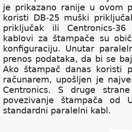
je prikazano ranije u ovom p
koristi DB-25 muški priklju
priključak ili Centronics-3
kablovi za štampače su običn
konfiguraciju. Unutar parale
prenos podataka, da bi se baj
Ako štampač danas koristi p
računarem, upošljen je najver
Centronics. S druge strane
povezivanje štampača od US
standardni paralelni kabl.