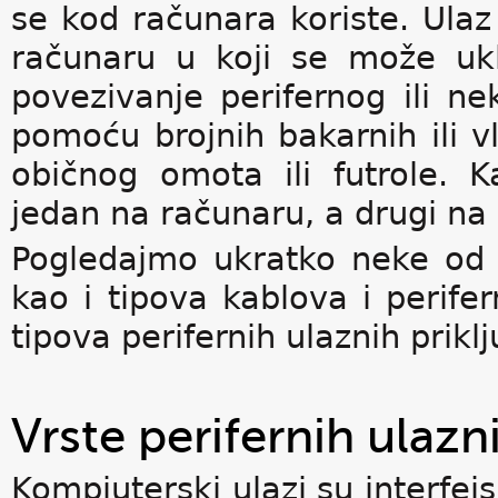
se kod računara koriste. Ulaz
računaru u koji se može uklj
povezivanje perifernog ili 
pomoću brojnih bakarnih ili v
običnog omota ili futrole. 
jedan na računaru, a drugi n
Pogledajmo ukratko neke od ra
kao i tipova kablova i perif
tipova perifernih ulaznih prikl
Vrste perifernih ulazn
Kompjuterski ulazi su interfej