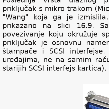
Poslednja vrsta ulaznog pr
priključak s mikro trakom (Mi
"Wang" koja ga je izmislila
prikazano na slici 16.9. S
povezivanje koju okružuje spo
priključak je osnovnu name
štampače i SCSI interfejse.
uređajima, ne na samim raču
starijih SCSI interfejs kartica).