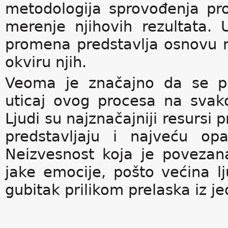
metodologija sprovođenja pr
merenje njihovih rezultata.
promena predstavlja osnovu n
okviru njih.
Veoma je značajno da se pr
uticaj ovog procesa na svako
Ljudi su najznačajniji resursi
predstavljaju i najveću op
Neizvesnost koja je poveza
jake emocije, pošto većina l
gubitak prilikom prelaska iz j