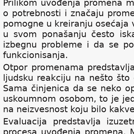
Prilikom uvođenja promena mor
o potrebnosti i značaju prom
pomogne u kreiranju osećaja 
u svom ponašanju često isk
izbegnu probleme i da se p
funkcionisanja.
Otpor promenama predstavlja
ljudsku reakciju na nešto što 
Sama činjenica da se neko op
uskoumnom osobom, to je jed
na neizvesnost koju bilo kak
Evaluacija predstavlja izuz
procesa uvođenja promena. M