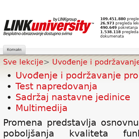
109.451.880
pregled
26.973
pregleda lek
490.649
pokretanja 
1.538.118
pregleda
dokumenata
Kontakt
Sve lekcije
>
Uvođenje i podržavan
Uvođenje i podržavanje p
Test napredovanja
Sadržaj nastavne jedinice
Multimedija
Promena predstavlja osnovn
poboljšanja kvaliteta fun