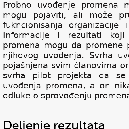
Probno uvođenje promena m
mogu pojaviti, ali može pr
fukncionisanja organizacij
Informacije i rezultati ko
promena mogu da promene pri
njihovog uvođenja. Svrha u
pojašnjena svim članovima org
svrha pilot projekta da se
uvođenja promena, a on nik
odluke o sprovođenju promen
Deljenje rezultata