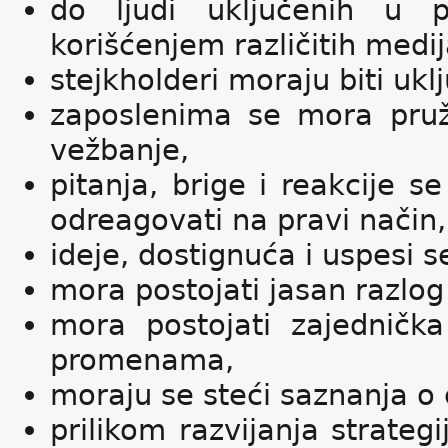
do ljudi uključenih u 
korišćenjem različitih medij
stejkholderi moraju biti ukl
zaposlenima se mora pruži
vežbanje,
pitanja, brige i reakcije s
odreagovati na pravi način,
ideje, dostignuća i uspesi s
mora postojati jasan razlo
mora postojati zajednička
promenama,
moraju se steći saznanja o c
prilikom razvijanja strateg