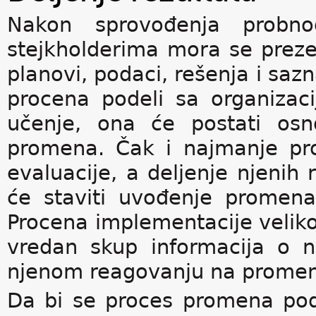
Nakon sprovođenja probno
stejkholderima mora se preze
planovi, podaci, rešenja i saz
procena podeli sa organizaci
učenje, ona će postati osn
promena. Čak i najmanje pr
evaluacije, a deljenje njenih 
će staviti uvođenje promena
Procena implementacije velik
vredan skup informacija o na
njenom reagovanju na prome
Da bi se proces promena pod