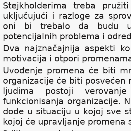
Stejkholderima treba pružit
uključujući i razloge za spro
oni bi trebalo da budu uk
potencijalnih problema i određ
Dva najznačajnija aspekti k
motivacija i otpori promenam
Uvođenje promena će biti mn
organizacije će biti posvećen
ljudima postoji verovan
funkcionisanja organizacije. N
dođe u situaciju u kojoj sve s
kojoj će upravljanje promena 