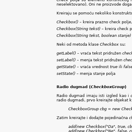
neselektovano). Oni ne proizvode događ
Kreiraju se pomoću nekoliko konstrukt
Checkbox() –
kreira prazno check polj
Checkbox(String tekst) –
kreira check 
Checkbox(String tekst, boolean stanje)
Neki od metoda klase
Checkbox
su:
getLabel() –
vraća tekst pridružen
chec
setLabel() –
menja tekst pridružen
che
getState() –
vraća vrednost
true
ili
fals
setState() –
menja stanje polja
Radio dugmad (
CheckboxGroup
)
Radio dugmad imaju isti izgled kao i
radio dugmadi, prvo kreirajte objekat 
CheckboxGroup cbg = new Check
Zatim kreirajte i dodajte pojedinačna
c
add(new Checkbox("Da", true, cb
add(new Checkbox("Ne", false, c