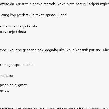
ožete da koristite njegove metode, kako biste postigli željeni izgle
ring koji predstavlja tekst ispisan u labeli
tavlja poravnanje teksta
oravnanje teksta
u kojih se generiše neki događaj ukoliko ih korisnik pritisne. Kl
kome je ispisan tekst
riste su:
ispisan na dugmetu
ugmetu
interfejsa koji mogu da imaju dva stanja:
on
i
off
(uključeno i iskl