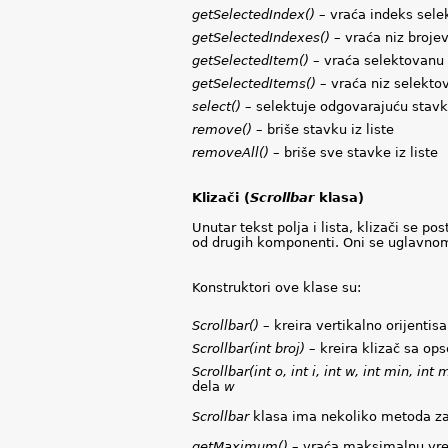
getSelectedIndex()
– vraća indeks sele
getSelectedIndexes()
– vraća niz broj
getSelectedItem()
– vraća selektovanu
getSelectedItems()
– vraća niz selekto
select()
– selektuje odgovarajuću stav
remove()
– briše stavku iz liste
removeAll()
– briše sve stavke iz liste
Klizači (
Scrollbar
klasa)
Unutar tekst polja i lista, klizači se p
od drugih komponenti. Oni se uglavnom
Konstruktori ove klase su:
Scrollbar()
– kreira vertikalno orijentis
Scrollbar(int broj)
– kreira klizač sa op
Scrollbar(int o, int i, int w, int min, int
dela
w
Scrollbar
klasa ima nekoliko metoda za
getMaximum()
– vraća maksimalnu vre