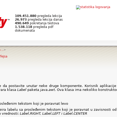
109.451.880
pregleda lekcija
26.973
pregleda lekcija danas
490.649
pokretanja testova
1.538.118
pregleda pdf
dokumenata
...
>
fejsa
te da postavite unutar neke druge komponente. Korisnik aplikaci
ara klasa
Label
paketa
java.awt
. Ova klasa ima nekoliko konstrukto
rosleđenim tekstom koji je poravnat levo
reira labelu sa prosleđenim tekstom koji je poravnat u zavisnosti o
 vrednosti:
Label.RIGHT, Label.LEFT i Label.CENTER