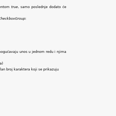
mentom
true
, samo poslednje dodato će
CheckboxGroup
:
omogućavaju unos u jednom redu i njima
a)
an broj karaktera koji se prikazuju