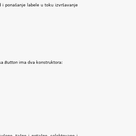
d i ponašanje labele u toku izvršavanje
asa
Button
ima dva konstruktora:
jučeno, tačno i netačno, selektovano i