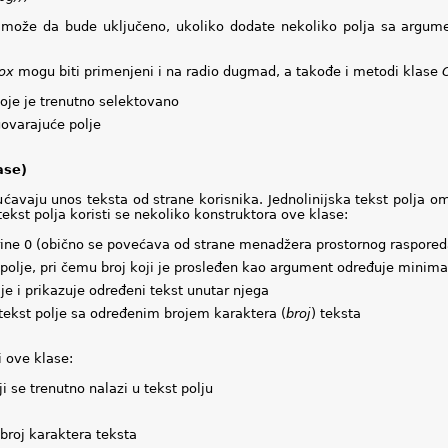
 može da bude uključeno, ukoliko dodate nekoliko polja sa argu
ox
mogu biti primenjeni i na radio dugmad, a takođe i metodi klase
koje je trenutno selektovano
ovarajuće polje
ase)
avaju unos teksta od strane korisnika. Jednolinijska tekst polja 
tekst polja koristi se nekoliko konstruktora ove klase:
irine 0 (obično se povećava od strane menadžera prostornog raspored
 polje, pri čemu broj koji je prosleđen kao argument određuje minimal
lje i prikazuje određeni tekst unutar njega
 tekst polje sa određenim brojem karaktera (
broj
) teksta
 ove klase:
i se trenutno nalazi u tekst polju
 broj karaktera teksta