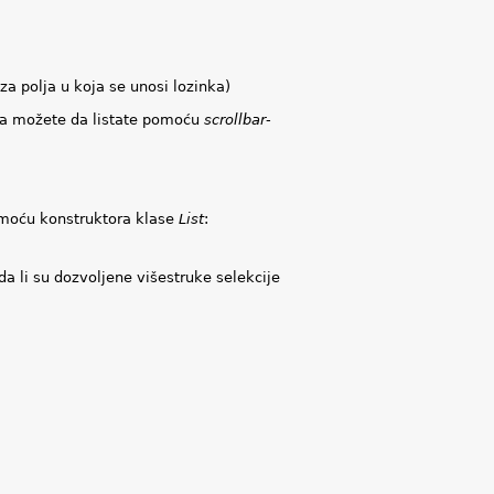
za polja u koja se unosi lozinka)
lja možete da listate pomoću
scrollbar
-
omoću konstruktora klase
List
:
a li su dozvoljene višestruke selekcije