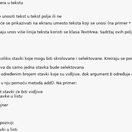
era u tekstu
unositi tekst u tekst polje ili ne
 će se prikazivati na ekranu umesto teksta koji se unosi (na primer * 
ju unos više linija teksta koristi se klasa
TextArea
.
Sadržaj ovih po
oliko stavki koje mogu biti skrolovane i selektovane.
Kreiraju se p
ljava da samo jedna stavka bude selektovana
sa određenim brojem stavki koje su vidljive, dok argument
b
određuje d
ju u nju pomoću metoda
add().
Na primer:
t stavki će biti vidljive
tavke u listu
ejner
oziciji
ki u listi