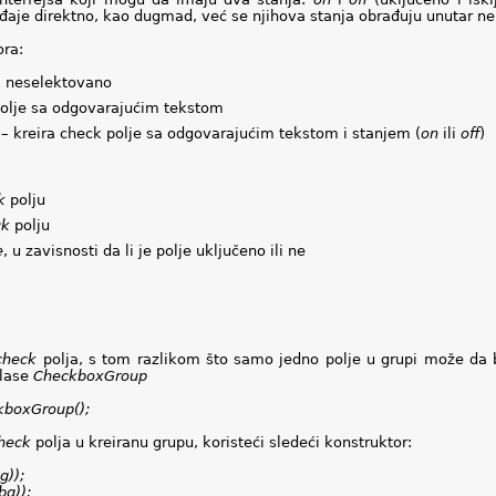
aje direktno, kao dugmad, već se njihova stanja obrađuju unutar nek
ora:
e, neselektovano
polje sa odgovarajućim tekstom
 –
kreira check polje sa odgovarajućim tekstom i stanjem (
on
ili
off
)
k
polju
ck
polju
e
, u zavisnosti da li je polje uključeno ili ne
check
polja, s tom razlikom što samo jedno polje u grupi može da b
klase
CheckboxGroup
boxGroup();
heck
polja u kreiranu grupu, koristeći sledeći konstruktor:
g));
bg));