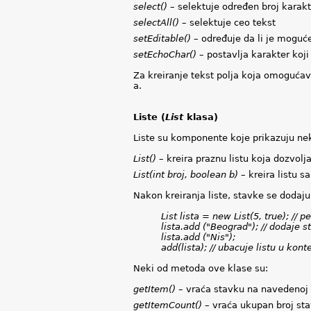
select()
– selektuje određen broj karakt
selectAll()
– selektuje ceo tekst
setEditable()
– određuje da li je moguće 
setEchoChar()
– postavlja karakter koji
Za kreiranje tekst polja koja omogućava
a.
Liste (
List
klasa)
Liste su komponente koje prikazuju nek
List()
– kreira praznu listu koja dozvo
List(int broj, boolean b)
– kreira listu 
Nakon kreiranja liste, stavke se doda
List lista = new List(5, true); // pe
lista.add ("
Beograd
"); // dodaje s
lista.add ("
Nis
");
add(lista); // ubacuje listu u kont
Neki od metoda ove klase su:
getItem()
– vraća stavku na navedenoj p
getItemCount()
– vraća ukupan broj stav