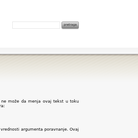
je ne može da menja ovaj tekst u toku
ra:
d vrednosti argumenta poravnanje. Ovaj