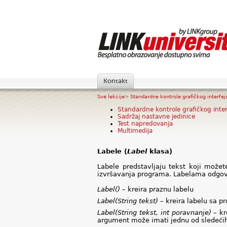
Kontakt
Sve lekcije
>
Standardne kontrole grafičkog interfejs 
Standardne kontrole grafičkog inter
Sadržaj nastavne jedinice
Test napredovanja
Multimedija
Labele (
Label
klasa)
Labele predstavljaju tekst koji može
izvršavanja programa.
Labelama odgov
Label() –
kreira praznu labelu
Label(String tekst) –
kreira labelu sa p
Label(String tekst, int poravnanje)
– k
argument može imati jednu od sledećih