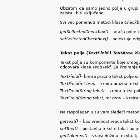
Obzirom da samo jedno polje u grupi
zaista i biti uključeno.
Svi već pomenuti metodi klase
Checkb
getSellectedCheckbox()
-
vraća polje 
setSellectedCheckbox()
– selektuje odg
Tekst polja (
TextField
i
TextArea
kl
Tekst polja su komponente koje omoguć
odgovara klasa
TextField
.
Za kreiranje 
TextField()
-
kreira prazno tekst polje š
TextField(int broj)
– kreira prazno tekst
TextField(String tekst)
– kreira tekst po
TextField(String tekst, int broj)
– kreira
Na raspolaganju su vam sledeći metodi
getText()
– kao vrednost vraća tekst koj
setText()
– postavlja tekst u tekst polje
getColumns()
– vraća dužinu teksta, tj.