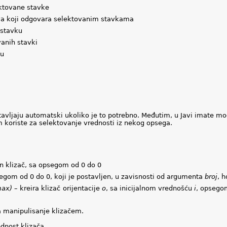
ktovane stavke
eva koji odgovara selektovanim stavkama
 stavku
vanih stavki
ku
ostavljaju automatski ukoliko je to potrebno. Međutim, u Javi imate m
 koriste za selektovanje vrednosti iz nekog opsega.
an klizač, sa opsegom od 0 do 0
segom od 0 do 0, koji je postavljen, u zavisnosti od argumenta
broj
, h
 max)
– kreira klizač orijentacije
o
, sa inicijalnom vrednošću
i
, opseg
 manipulisanje klizačem.
dnost klizača