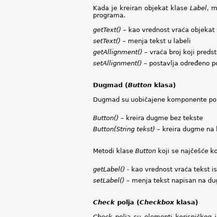
Kada je kreiran objekat klase
Label
, m
programa.
getText()
– kao vrednost vraća objekat St
setText()
– menja tekst u labeli
getAllignment()
– vraća broj koji preds
setAllignment()
– postavlja određeno p
Dugmad (
Button
klasa)
Dugmad su uobičajene komponente pomoć
Button()
– kreira dugme bez tekste
Button(String tekst)
– kreira dugme na 
Metodi klase
Button
koji se najčešće ko
getLabel()
- kao vrednost vraća tekst 
setLabel()
– menja tekst napisan na d
Check
polja (
Checkbox
klasa)
Check
polja su elementi korisničkog 