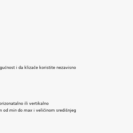
ogućnost i da klizače koristite nezavisno
orizonatalno ili vertikalno
om od
min
do
max
i veličinom središnjeg