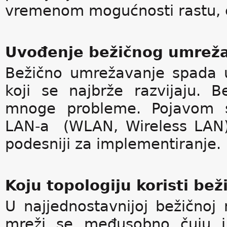
vremenom mogućnosti rastu, 
Uvođenje bežičnog umrež
Bežično umrežavanje spada 
koji se najbrže razvijaju.
mnoge probleme. Pojavom s
LAN-a (WLAN, Wireless LAN)
podesniji za implementiranje.
Koju topologiju koristi be
U najjednostavnijoj bežičnoj
mreži se međusobno čuju i