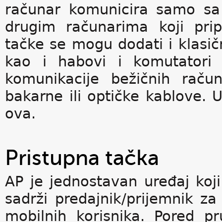
računar komunicira samo sa 
drugim računarima koji prip
tačke se mogu dodati i klasič
kao i habovi i komutatori 
komunikacije bežičnih raču
bakarne ili optičke kablove
ova.
Pristupna tačka
AP je jednostavan uređaj ko
sadrži predajnik/prijemnik z
mobilnih korisnika. Pored p