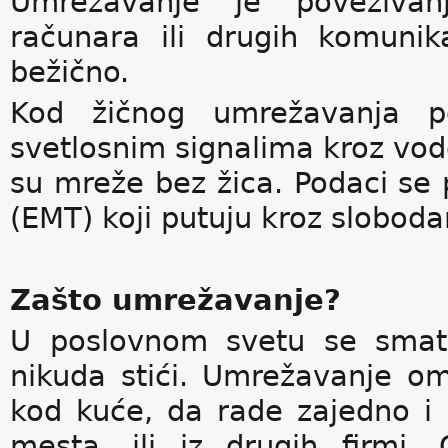
Umrežavanje je povezivan
računara ili drugih komunik
bežično.
Kod žičnog umrežavanja po
svetlosnim signalima kroz vo
su mreže bez žica. Podaci se
(EMT) koji putuju kroz sloboda
Zašto umrežavanje?
U poslovnom svetu se smatr
nikuda stići. Umrežavanje om
kod kuće, da rade zajedno i 
mesta, ili iz drugih firmi