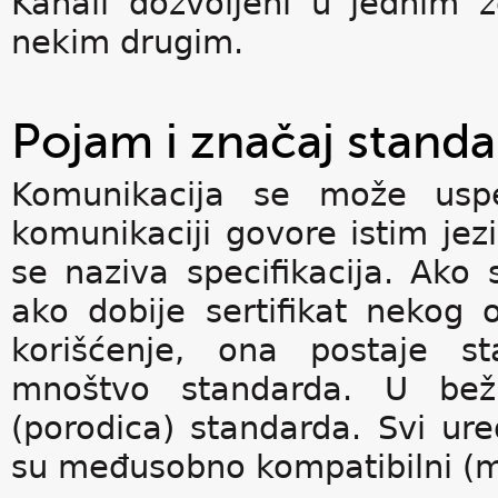
Kanali dozvoljeni u jednim 
nekim drugim.
Pojam i značaj standa
Komunikacija se može uspe
komunikaciji govore istim je
se naziva specifikacija. Ako sp
ako dobije sertifikat nekog
korišćenje, ona postaje st
mnoštvo standarda. U beži
(porodica) standarda. Svi ure
su međusobno kompatibilni (m