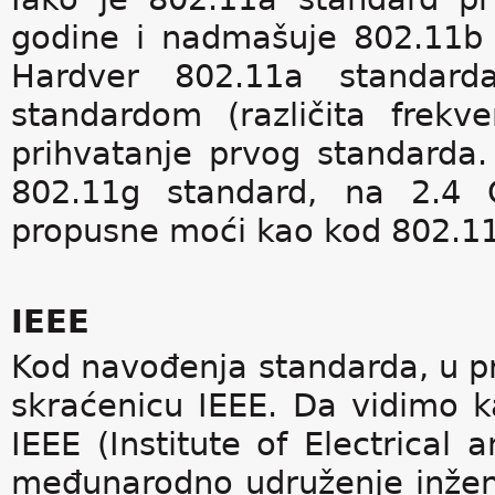
godine i nadmašuje 802.11b 
Hardver 802.11a standard
standardom (različita frek
prihvatanje prvog standarda.
802.11g standard, na 2.4 
propusne moći kao kod 802.1
IEEE
Kod navođenja standarda, u pr
skraćenicu IEEE. Da vidimo k
IEEE (Institute of Electrical
međunarodno udruženje inženje