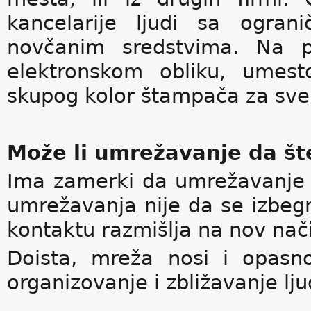
kancelarije ljudi sa ogran
novčanim sredstvima. Na pr
elektronskom obliku, umest
skupog kolor štampača za sve u
Može li umrežavanje da št
Ima zamerki da umrežavanje s
umrežavanja nije da se izbegne
kontaktu razmišlja na nov nač
Doista, mreža nosi i opasn
organizovanje i zbližavanje lj