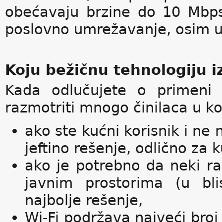
obećavaju brzine do 10 Mbps
poslovno umrežavanje, osim u
Koju bežičnu tehnologiju i
Kada odlučujete o primeni 
razmotriti mnogo činilaca u koj
ako ste kućni korisnik i ne
jeftino rešenje, odlično za
ako je potrebno da neki ra
javnim prostorima (u bli
najbolje rešenje,
Wi-Fi podržava najveći broj