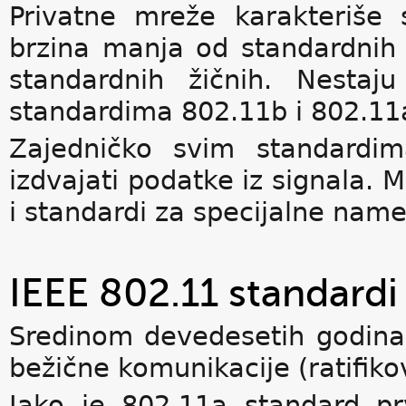
Privatne mreže karakteriše s
brzina manja od standardnih 
standardnih žičnih. Nesta
standardima 802.11b i 802.11
Zajedničko svim standardi
izdvajati podatke iz signala. 
i standardi za specijalne nam
IEEE 802.11 standardi
Sredinom devedesetih godina
bežične komunikacije (ratifiko
Iako je 802.11a standard pr