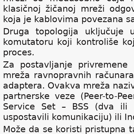
klasičnoj žičanoj mreži odg
koja je kablovima povezana s
Druga topologija uključuje u
komutatoru koji kontroliše k
proces.
Za postavljanje privremene
mreža ravnopravnih računara 
adaptera. Ovakva mreža nazi
partnerske veze (Peer-to-Pee
Service Set – BSS (dva ili
uspostavili komunikaciju) ili 
Može da se koristi pristupna t