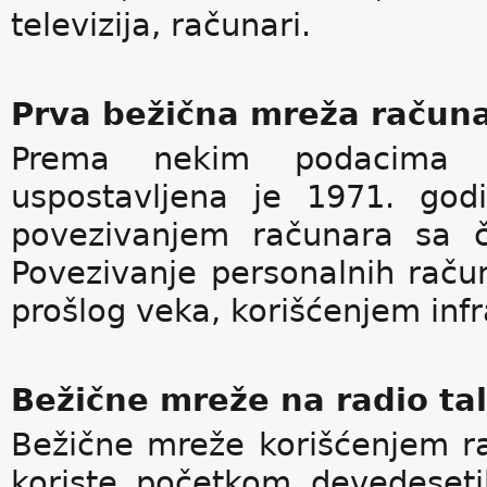
televizija, računari.
Prva bežična mreža račun
Prema nekim podacima 
uspostavljena je 1971. god
povezivanjem računara sa čet
Povezivanje personalnih raču
prošlog veka, korišćenjem infr
Bežične mreže na radio ta
Bežične mreže korišćenjem ra
koriste početkom devedeset