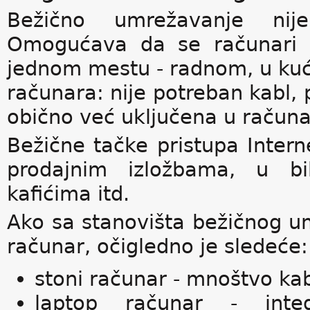
Bežično umrežavanje nij
Omogućava da se računari 
jednom mestu - radnom, u kući
računara: nije potreban kabl, 
obično već uključena u računar
Bežične tačke pristupa Inter
prodajnim izložbama, u bib
kafićima itd.
Ako sa stanovišta bežičnog u
računar, očigledno je sledeće:
stoni računar - mnoštvo kab
laptop računar - integ