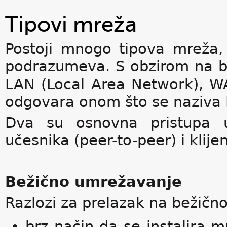
Tipovi mreža
Postoji mnogo tipova mreža,
podrazumeva. S obzirom na bro
LAN (Local Area Network), W
odgovara onom što se naziva 
Dva su osnovna pristupa u
učesnika (peer-to-peer) i klijen
Bežično umrežavanje
Razlozi za prelazak na bežičn
brz način da se instalira 