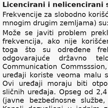
Licencirani i nelicencirani
Frekvencije za slobodno korišć
mnogim drugim zemljama) su:
Može se javiti problem prekl
frekvencija, ako nije korišć
toga što su određene frek
odgovarajuće državno te
Communication Commsssion, 
uređaji koriste veoma malu 
Ovi uređaji moraju biti ot
sličnih uređaja. Opseg od 2,
(javne bezbednosne službe, n