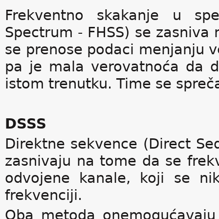
Frekventno skakanje u spe
Spectrum - FHSS) se zasniva 
se prenose podaci menjanju v
pa je mala verovatnoća da dv
istom trenutku. Time se spreča
DSSS
Direktne sekvence (Direct S
zasnivaju na tome da se frekv
odvojene kanale, koji se n
frekvenciji.
Oba metoda onemogućavaju u