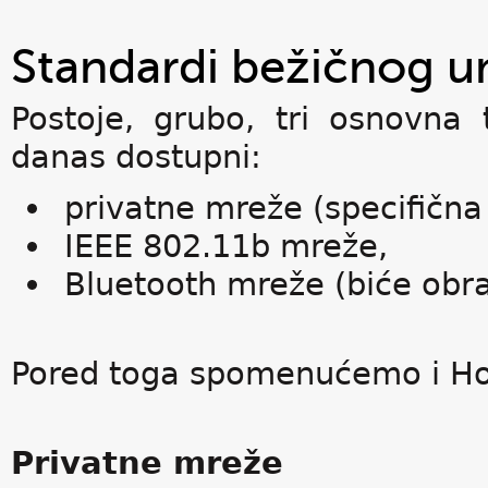
Standardi bežičnog u
Postoje, grubo, tri osnovna
danas dostupni:
privatne mreže (specifična 
IEEE 802.11b mreže,
Bluetooth mreže (biće obra
Pored toga spomenućemo i H
Privatne mreže