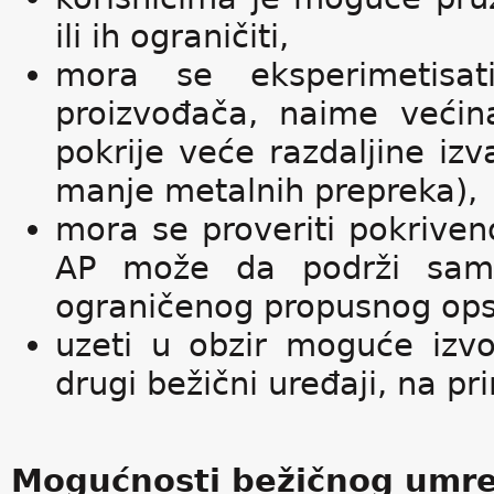
ili ih ograničiti,
mora se eksperimetisati
proizvođača, naime većin
pokrije veće razdaljine iz
manje metalnih prepreka),
mora se proveriti pokriven
AP može da podrži samo
ograničenog propusnog ops
uzeti u obzir moguće izvo
drugi bežični uređaji, na pr
Mogućnosti bežičnog umr