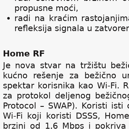
propusne moći,
radi na kraćim rastojanjima
refleksija signala u zatvo
Home RF
Je nova stvar na tržištu bež
kućno rešenje za bežično u
spektar korisnika kao Wi-Fi.
za protokol deljenog bežično
Protocol – SWAP). Koristi isti
Wi-Fi koji koristi DSSS, Hom
brzini od 1,6 Mbps i pokriva