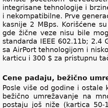
integrisane tehnologije i brzi
i nekompatibilne. Prve generac
kasnije 2 MBps. Korišćene su 
gde žične veze nisu bile mo
standarda IEEE 602.11b; 2.4 
sa AirPort tehnologijom i ni
karticu i 300 $ za pristupnu t
Cene padaju, bežično umre
Posle više od godine i ostale 
bežično umrežavanje na mno
postaju još niže (kartica 50