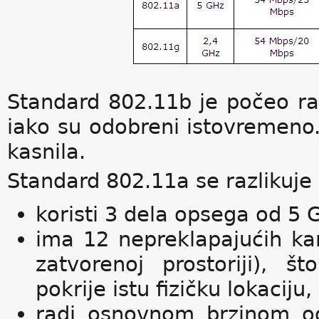
Standard 802.11b je počeo ra
iako su odobreni istovremeno.
kasnila.
Standard 802.11a se razlikuje
koristi 3 dela opsega od 5 
ima 12 nepreklapajućih kan
zatvorenoj prostoriji), 
pokrije istu fizičku lokacij
radi osnovnom brzinom o