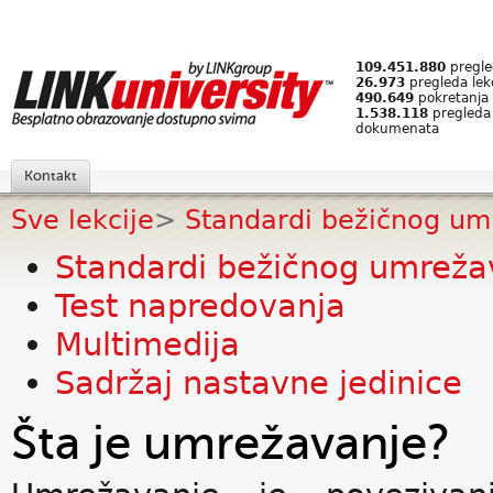
109.451.880
pregled
26.973
pregleda lek
490.649
pokretanja 
1.538.118
pregleda
dokumenata
Kontakt
Sve lekcije
>
Standardi bežičnog um
Standardi bežičnog umreža
Test napredovanja
Multimedija
Sadržaj nastavne jedinice
Šta je umrežavanje?