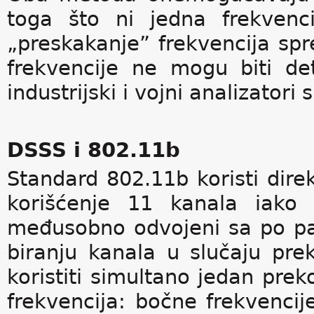
toga što ni jedna frekvenc
„preskakanje” frekvencija spr
frekvencije ne mogu biti de
industrijski i vojni analizatori 
DSSS i 802.11b
Standard 802.11b koristi dir
korišćenje 11 kanala iako
međusobno odvojeni sa po par 
biranju kanala u slučaju pre
koristiti simultano jedan pre
frekvencija: bočne frekvenci