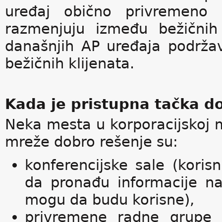
uređaj obično privremeno 
razmenjuju između bežičnih
današnjih AP uređaja podrž
bežičnih klijenata.
Kada je pristupna tačka d
Neka mesta u korporacijskoj m
mreže dobro rešenje su:
konferencijske sale (kori
da pronađu informacije 
mogu da budu korisne),
privremene radne grupe (k