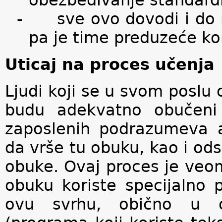
obezbeđivanje standard
-
sve ovo dovodi i do 
pa je time preduzeće kon
Uticaj na proces učenja
Ljudi koji se u svom poslu
budu adekvatno obučeni 
zaposlenih podrazumeva a
da vrše tu obuku, kao i od
obuke. Ovaj proces je veo
obuku koriste specijalno 
ovu svrhu, obično u ob