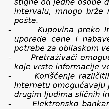
stigne od jedne osobe
intervalu, mnogo brže 
pošte.
-
Kupovina preko I
uporede cene i nabav
potrebe za obilaskom ve
-
Pretraživači omoguć
koje vrste informacije 
-
Korišćenje različi
Internetu omogućavaju j
drugim ljudima sličnih in
-
Elektronsko bankar