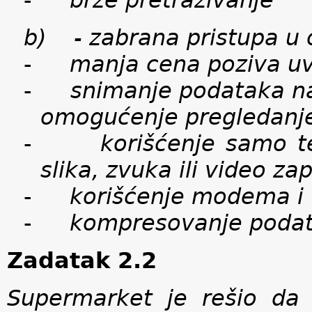
-
brže pretraživanje
b)
- zabrana pristupa 
-
manja cena poziva uv
-
snimanje podataka na 
omogućenje pregledanje 
-
korišćenje samo te
slika, zvuka ili video za
-
korišćenje modema i
-
kompresovanje podat
Zadatak 2.2
Supermarket je rešio da