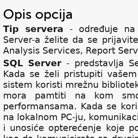
Opis opcija
Tip servera
- određuje na 
Server-a želite da se prijavi
Analysis Services, Report Serve
SQL Server
- predstavlja Se
Kada se želi pristupiti vašem
sistem koristi mrežnu biblio
mora pamtiti na kom smo s
performansama. Kada se koris
na lokalnom PC-ju, komunikac
i unosiće opterećenje koje p