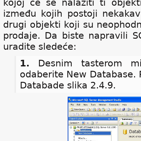
kojoj će se nalaziti ti obje
između kojih postoji nekakav
drugi objekti koji su neophodn
prodaje. Da biste napravili 
uradite sledeće:
1.
Desnim tasterom miš
odaberite New Database. P
Databade slika 2.4.9.