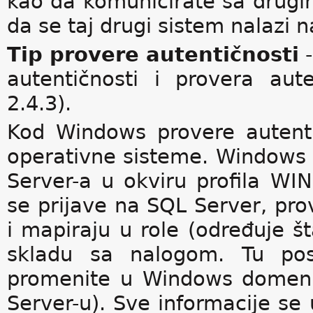
kao da komunicirate sa drugi
da se taj drugi sistem nalazi 
Tip provere autentičnosti
-
autentičnosti i provera aut
2.4.3).
Kod Windows provere autentič
operativne sisteme. Windows 
Server-a u okviru profila W
se prijave na SQL Server, p
i mapiraju u role (određuje št
skladu sa nalogom. Tu pos
promenite u Windows domenu
Server-u). Sve informacije se 