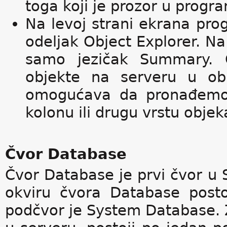
toga koji je prozor u progr
Na levoj strani ekrana pr
odeljak Object Explorer. Na
samo jezičak Summary. O
objekte na serveru u obl
omogućava da pronađemo 
kolonu ili drugu vrstu objek
Čvor Database
Čvor Database je prvi čvor u
okviru čvora Database postoj
podčvor je System Database. 