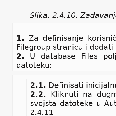
Slika. 2.4.10. Zadava
1.
Za definisanje korisnič
Filegroup stranicu i dodat
2.
U database Files polj
datoteku:
2.1.
Definisati inicijaln
2.2.
Kliknuti na dugme
svojsta datoteke u Aut
2.4.11