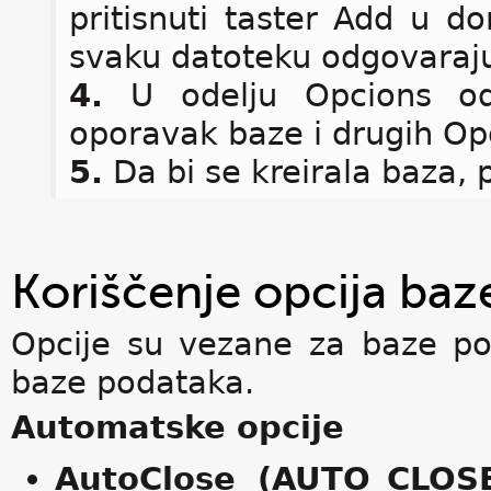
pritisnuti taster Add u d
svaku datoteku odgovaraju
4.
U odelju Opcions oda
oporavak baze i drugih Opc
5.
Da bi se kreirala baza, p
Koriščenje opcija ba
Opcije su vezane za baze po
baze podataka.
Automatske opcije
AutoClose (AUTO_CLOSE