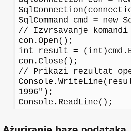
SqlConnection(connecti
SqlCommand cmd = new S
// Izvrsavanje komandi
con.Open();
int result = (int)cmd.
con.Close();
// Prikazi rezultat op
Console.WriteLine(resu
1996");
Console.ReadLine();
Ažuriranje baze podataka