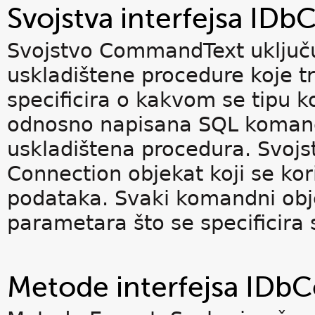
Svojstva interfejsa I
Svojstvo CommandText uključu
uskladištene procedure koje t
specificira o kakvom se tipu ko
odnosno napisana SQL komanda
uskladištena procedura. Svojs
Connection objekat koji se ko
podataka. Svaki komandni obje
parametara što se specificira
Metode interfejsa ID