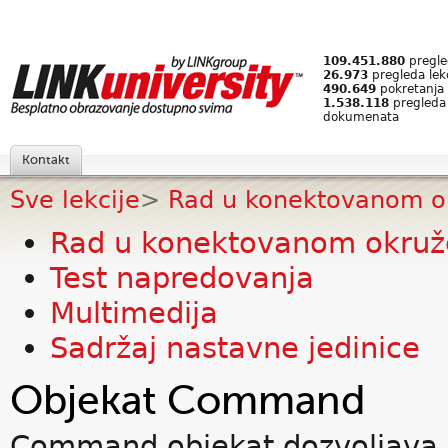
109.451.880
pregled
26.973
pregleda lek
490.649
pokretanja 
1.538.118
pregleda
dokumenata
Kontakt
Sve lekcije
>
Rad u konektovanom o
Rad u konektovanom okruž
Test napredovanja
Multimedija
Sadržaj nastavne jedinice
Objekat Command
Command objekat dozvoljava d