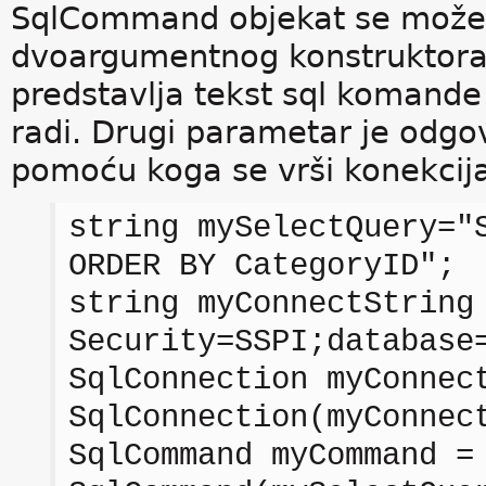
SqlCommand objekat se može i
dvoargumentnog konstruktora.
predstavlja tekst sql komande 
radi. Drugi parametar je odgo
pomoću koga se vrši konekcij
string mySelectQuery="
ORDER BY CategoryID";
string myConnectString
Security=SSPI;database
SqlConnection myConnec
SqlConnection(myConnec
SqlCommand myCommand =