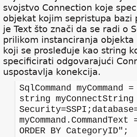
svojstvo Connection koje speci
objekat kojim sepristupa baz
je Text što znači da se radi o
prilikom instanciranja objekt
koji se prosleđuje kao string 
specificirati odgovarajući Co
uspostavlja konekcija.
SqlCommand myCommand =
string myConnectString
Security=SSPI;database
myCommand.CommandText 
ORDER BY CategoryID";