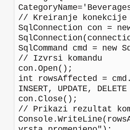
CategoryName='Beverage
// Kreiranje konekcije
SqlConnection con = ne
SqlConnection(connecti
SqlCommand cmd = new S
// Izvrsi komandu
con.Open();
int rowsAffected = cmd
INSERT, UPDATE, DELETE
con.Close();
// Prikazi rezultat ko
Console.WriteLine(rows
vrsta promenjeno");