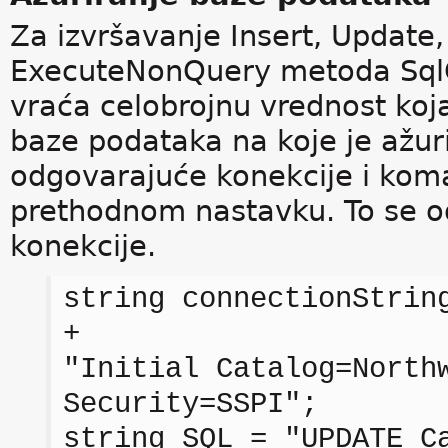
Za izvršavanje Insert, Update,
ExecuteNonQuery metoda Sq
vraća celobrojnu vrednost koja
baze podataka na koje je ažuri
odgovarajuće konekcije i koma
prethodnom nastavku. To se od
konekcije.
string connectionStrin
+
"Initial Catalog=North
Security=SSPI";
string SQL = "UPDATE C