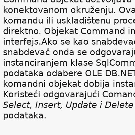
konektovanom okruženju. Ovaj
komandu ili uskladištenu proc
direktno. Objekat Command 
interfejs.Ako se kao snabdev
snabdevač onda se odgovaraju
instanciranjem klase SqlCom
podataka odabere OLE DB.NE
komandni objekat dobija ins
Koristeći odgovarajući Comand
Select, Insert, Update i Delete
podataka.