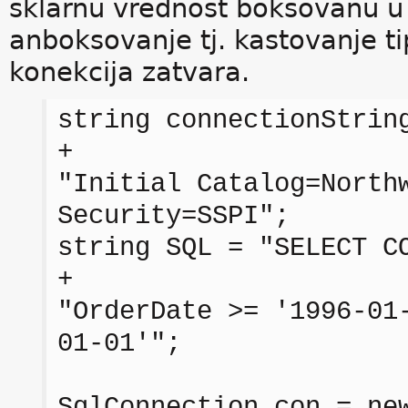
sklarnu vrednost boksovanu u o
anboksovanje tj. kastovanje tip
konekcija zatvara.
string connectionStrin
+
"Initial Catalog=North
Security=SSPI";
string SQL = "SELECT C
+
"OrderDate >= '1996-01
01-01'";
SqlConnection con = ne