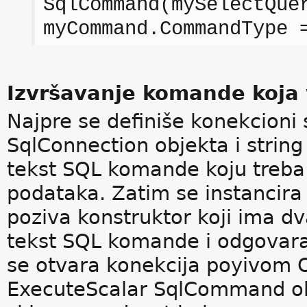
SqlCommand(mySelectQue
myCommand.CommandType 
Izvršavanje komande koja 
Najpre se definiše konekcioni s
SqlConnection objekta i string
tekst SQL komande koju treba 
podataka. Zatim se instancir
poziva konstruktor koji ima d
tekst SQL komande i odgovara
se otvara konekcija poyivom
ExecuteScalar SqlCommand ob