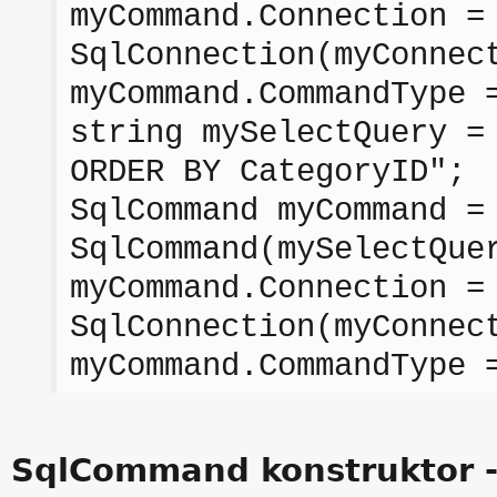
myCommand.Connection =
SqlConnection(myConnec
myCommand.CommandType 
string mySelectQuery =
ORDER BY CategoryID";
SqlCommand myCommand =
SqlCommand(mySelectQue
myCommand.Connection =
SqlConnection(myConnec
myCommand.CommandType 
SqlCommand konstruktor - 