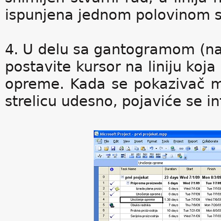
ispunjena jednom polovinom s
4. U delu sa gantogramom (na 
postavite kursor na liniju ko
opreme. Kada se pokazivač m
strelicu udesno, pojaviće se i