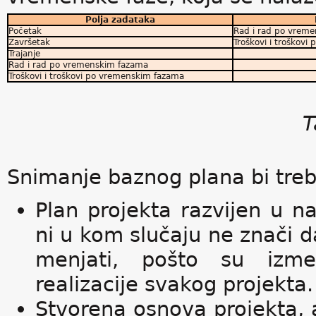
Polja zadataka
Početak
Rad i rad po vrem
Završetak
Troškovi i troškov
Trajanje
Rad i rad po vremenskim fazama
Troškovi i troškovi po vremenskim fazama
T
Snimanje baznog plana bi treba
Plan projekta razvijen u 
ni u kom slučaju ne znači d
menjati, pošto su izme
realizacije svakog projekta.
Stvorena osnova projekta, a