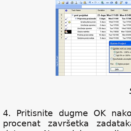
4. Pritisnite dugme OK nak
procenat završetka zadata