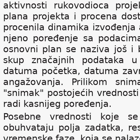
aktivnosti rukovodioca projek
plana projekta i procena dost
procenila dinamika izvođenja 
njeno poređenje sa podacima
osnovni plan se naziva još i 
skup značajnih podataka u 
datuma početka, datuma završ
angažovanja. Prilikom snim
"snimak" postojećih vrednosti 
radi kasnijeg poređenja.
Posebne vrednosti koje 
obuhvataju polja zadatka, re
vremenske faze, koja se nalaze