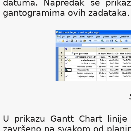
datuma. Napredak se prikazu
gantogramima ovih zadataka.
U prikazu Gantt Chart linije
završeno na svakom od planir