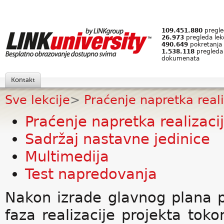
109.451.880
pregled
26.973
pregleda lek
490.649
pokretanja 
1.538.118
pregleda
dokumenata
Kontakt
Sve lekcije
>
Praćenje napretka reali
Praćenje napretka realizaci
Sadržaj nastavne jedinice
Multimedija
Test napredovanja
Nakon izrade glavnog plana p
faza realizacije projekta tok