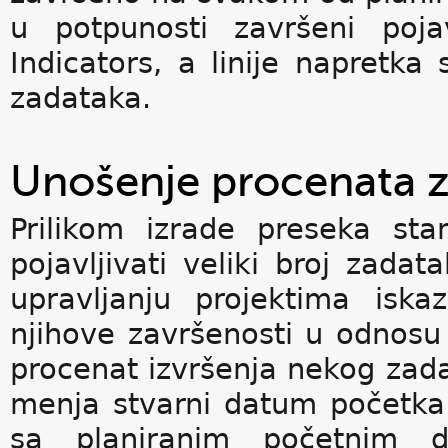
u potpunosti završeni poja
Indicators, a linije napretka s
zadataka.
Unošenje procenata z
Prilikom izrade preseka st
pojavljivati veliki broj zada
upravljanju projektima isk
njihove završenosti u odnos
procenat izvršenja nekog zadat
menja stvarni datum početka
sa planiranim početnim