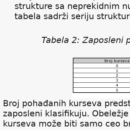
strukture sa neprekidnim n
tabela sadrži seriju strukt
Tabela 2: Zaposleni 
Broj pohađanih kurseva preds
zaposleni klasifikuju. Obeležje
kurseva može biti samo ceo br