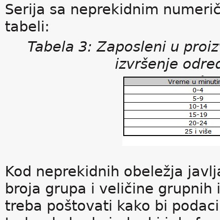
Serija sa neprekidnim numerič
tabeli:
Tabela 3: Zaposleni u pro
izvršenje odre
Kod neprekidnih obeležja javl
broja grupa i veličine grupnih 
treba poštovati kako bi podaci 