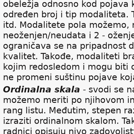
obeležja odnosno kod pojava k
određen broj i tip modaliteta.
itd. Modalitete pola možemo, n
neoženjen/neudata i 2 - oženje
ograničava se na pripadnost da
kvalitet. Takođe, modaliteti br
kojim redosledom i mogu biti 
ne promeni suštinu pojave koj
Ordinalna skala
- svodi se n
možemo meriti po njihovom inte
rang listu. Međutim, stepen r
izraziti ordinalnom skalom. T
radnici opisuju nivo zadovolj