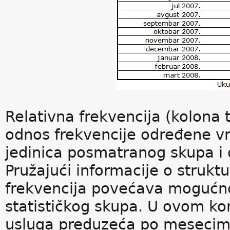
Relativna frekvencija (kolona 
odnos frekvencije određene vr
jedinica posmatranog skupa i 
Pružajući informacije o strukt
frekvencija povećava mogućn
statističkog skupa. U ovom ko
usluga preduzeća po mesecima)