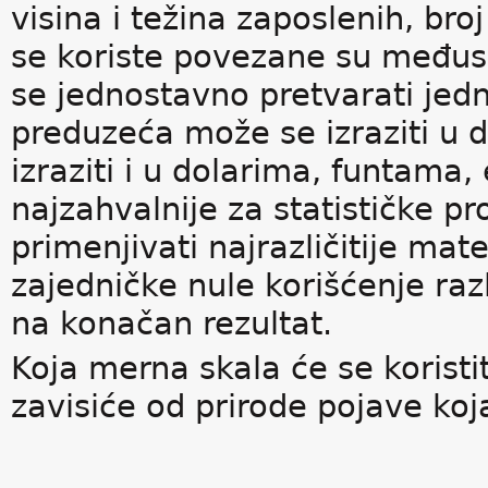
visina i težina zaposlenih, bro
se koriste povezane su među
se jednostavno pretvarati jed
preduzeća može se izraziti u d
izraziti i u dolarima, funtama
najzahvalnije za statističke p
primenjivati najrazličitije ma
zajedničke nule korišćenje razl
na konačan rezultat.
Koja merna skala će se koristit
zavisiće od prirode pojave koj