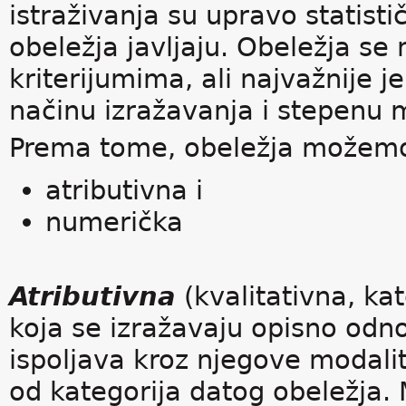
istraživanja su upravo statisti
obeležja javljaju. Obeležja s
kriterijumima, ali najvažnije 
načinu izražavanja i stepenu m
Prema tome, obeležja možemo 
atributivna i
numerička
Atributivna
(kvalitativna, ka
koja se izražavaju opisno odno
ispoljava kroz njegove modalit
od kategorija datog obeležja. 