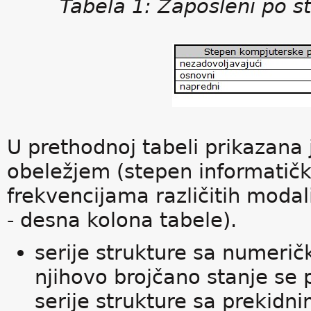
Tabela 1: Zaposleni po s
U prethodnoj tabeli prikazana j
obeležjem (stepen informatičke
frekvencijama različitih modal
- desna kolona tabele).
serije strukture sa numeričk
njihovo brojčano stanje se p
serije strukture sa prekidn