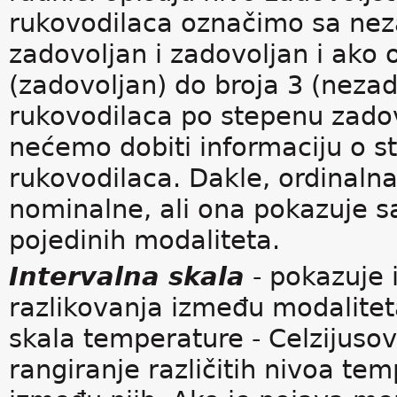
rukovodilaca označimo sa neza
zadovoljan i zadovoljan i ako
(zadovoljan) do broja 3 (neza
rukovodilaca po stepenu zadov
nećemo dobiti informaciju o s
rukovodilaca. Dakle, ordinalna
nominalne, ali ona pokazuje s
pojedinih modaliteta.
Intervalna skala
- pokazuje i
razlikovanja između modaliteta
skala temperature - Celzijuso
rangiranje različitih nivoa temp