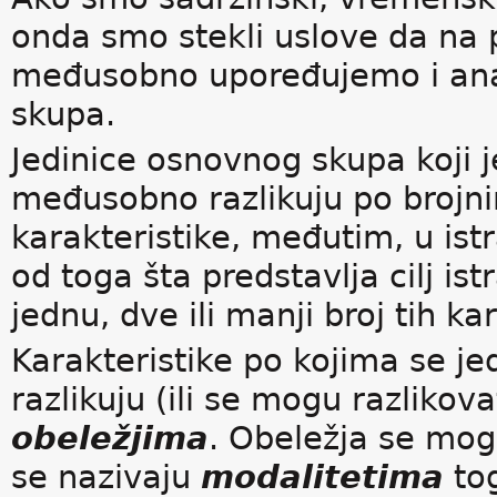
onda smo stekli uslove da na 
međusobno upoređujemo i ana
skupa.
Jedinice osnovnog skupa koji j
međusobno razlikuju po brojni
karakteristike, međutim, u ist
od toga šta predstavlja cilj is
jednu, dve ili manji broj tih ka
Karakteristike po kojima se 
razlikuju (ili se mogu razlikov
obeležjima
. Obeležja se mogu
se nazivaju
modalitetima
tog