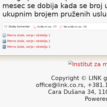
mesec se dobija kada se broj 
ukupnim brojem pruženih uslu
Dodaj komentar
Sviđa mi se -
(7)
Ne sviđa mi se -
(3)
Merne skale, serije i obeležja 1
Merne skale, serije i obeležja 2
Merne skale, serije i obeležja 3
Copyright © LINK g
office@link.co.rs, +381
Cara Dušana 34, 11
Powere