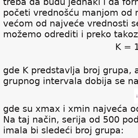
treba da budu jednaki i da for
početi vrednošću manjom od n
većom od najveće vrednosti se
možemo odrediti i preko tako
K = 
gde K predstavlja broj grupa, 
grupnog intervala dobija se na
gde su xmax i xmin najveća o
Na taj način, serija od 500 po
imala bi sledeći broj grupa: