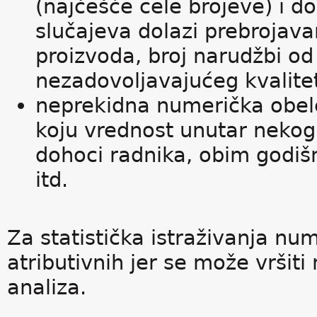
(najčešće cele brojeve) i d
slučajeva dolazi prebrojava
proizvoda, broj narudžbi o
nezadovoljavajućeg kvalitet
neprekidna numerička obele
koju vrednost unutar nekog 
dohoci radnika, obim godiš
itd.
Za statistička istraživanja nu
atributivnih jer se može vršit
analiza.