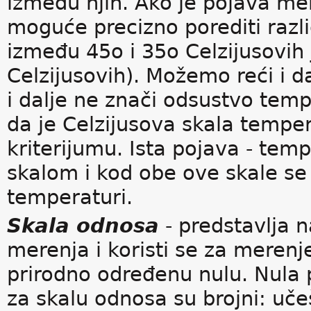
između njih. Ako je pojava merl
moguće precizno porediti razli
između 45o i 35o Celzijusovih 
Celzijusovih). Možemo reći i da
i dalje ne znači odsustvo temp
da je Celzijusova skala temp
kriterijumu. Ista pojava - te
skalom i kod obe ove skale se n
temperaturi.
Skala odnosa
- predstavlja na
merenja i koristi se za merenj
prirodno određenu nulu. Nula 
za skalu odnosa su brojni: učeš