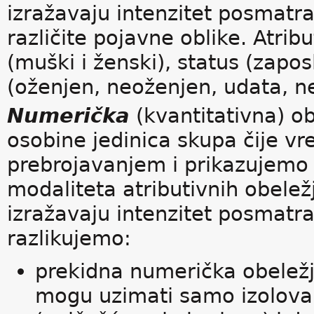
izražavaju intenzitet posmatr
različite pojavne oblike. Atrib
(muški i ženski), status (zapo
(oženjen, neoženjen, udata, ne
Numerička
(kvantitativna) ob
osobine jedinica skupa čije v
prebrojavanjem i prikazujemo 
modaliteta atributivnih obelež
izražavaju intenzitet posmatr
razlikujemo:
prekidna numerička obeležj
mogu uzimati samo izolovan