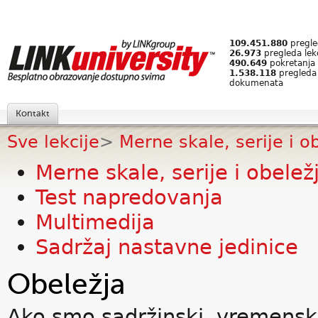
109.451.880
pregled
26.973
pregleda lek
490.649
pokretanja 
1.538.118
pregleda
dokumenata
Kontakt
Sve lekcije
>
Merne skale, serije i o
Merne skale, serije i obelež
Test napredovanja
Multimedija
Sadržaj nastavne jedinice
Obeležja
Ako smo sadržinski, vremenski