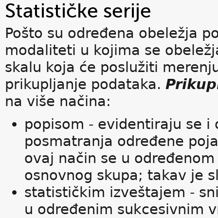
Statističke serije
Pošto su određena obeležja poj
modaliteti u kojima se obelež
skalu koja će poslužiti merenju
prikupljanje podataka.
Prikup
na više načina:
popisom - evidentiraju se i
posmatranja određene poj
ovaj način se u određenom 
osnovnog skupa; takav je s
statističkim izveštajem - s
u određenim sukcesivnim v