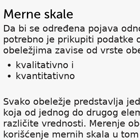
Merne skale
Da bi se određena pojava odn
potrebno je prikupiti podatke 
obeležjima zavise od vrste obe
kvalitativno i
kvantitativno
Svako obeležje predstavlja je
koja od jednog do drugog el
različite vrednosti. Merenje o
korišćenje mernih skala u tom