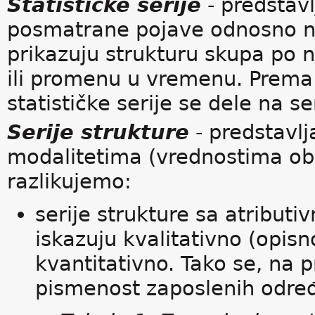
Statističke serije
- predstavl
posmatrane pojave odnosno ni
prikazuju strukturu skupa po 
ili promenu u vremenu. Prema 
statističke serije se dele na se
Serije strukture
- predstavlj
modalitetima (vrednostima obe
razlikujemo:
serije strukture sa atributi
iskazuju kvalitativno (opisn
kvantitativno. Tako se, na 
pismenost zaposlenih odre