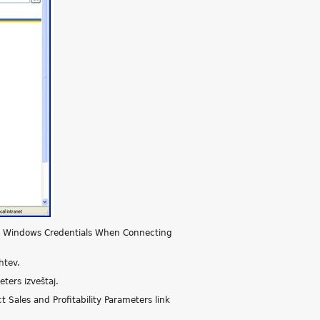
 As Windows Credentials When Connecting
htev.
eters izveštaj.
t Sales and Profitability Parameters link