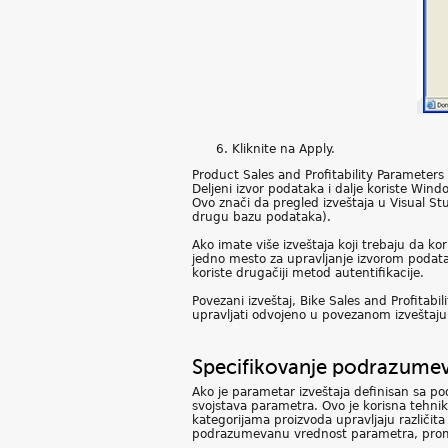
Kliknite na Apply.
Product Sales and Profitability Parameter
Deljeni izvor podataka i dalje koriste Wind
Ovo znači da pregled izveštaja u Visual Stu
drugu bazu podataka).
Ako imate više izveštaja koji trebaju da k
jedno mesto za upravljanje izvorom podataka
koriste drugačiji metod autentifikacije.
Povezani izveštaj, Bike Sales and Profitabi
upravljati odvojeno u povezanom izveštaju
Specifikovanje podrazumev
Ako je parametar izveštaja definisan sa p
svojstava parametra. Ovo je korisna tehni
kategorijama proizvoda upravljaju različita
podrazumevanu vrednost parametra, promenj