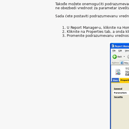
Takođe možete onemogućiti podrazumevanu 
ne obezbedi vrednost za parametar izvešta
Sada ćete postaviti podrazumevanu vrednos
U Report Manager-u, kliknite na Home 
Kliknite na Properties tab, a onda k
Promenite podrazumevanu vrednost z