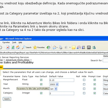
vrednost koju obezbeđuje definicija. Kada onemogućite podrazumevanu vr
ja.
t za Category parametar izveštaja na 2, koji predstavlja ključnu vrednost 
link, kliknite na Adventure Works Bikes link foldera i onda kliknite na Bike 
liknite na Parameters link u levom okviru strane.
a Category sa 4 na 2 tako da prozor izgleda kao na slici.