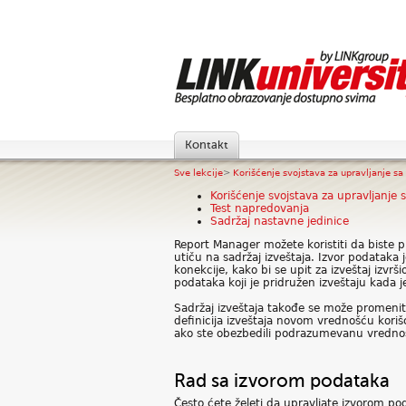
Kontakt
Sve lekcije
>
Korišćenje svojstava za upravljanje sa .
Korišćenje svojstava za upravljanje 
Test napredovanja
Sadržaj nastavne jedinice
Report Manager možete koristiti da biste pri
utiču na sadržaj izveštaja. Izvor podataka 
konekcije, kako bi se upit za izveštaj izvrš
podataka koji je pridružen izveštaju kada 
Sadržaj izveštaja takođe se može promen
definicija izveštaja novom vrednošću koriš
ako ste obezbedili podrazumevanu vredno
Rad sa izvorom podataka
Često ćete želeti da upravljate izvorom po