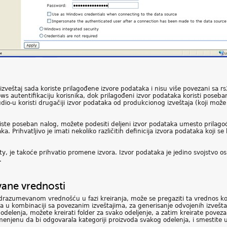
s izveštaj sada koriste prilagođene izvore podataka i nisu više povezani s
ows autentifikaciju korisnika, dok prilagođeni izvor podataka koristi poseba
dio-u koristi drugačiji izvor podataka od produkcionog izveštaja (koji može i
oriste poseban nalog, možete podesiti deljeni izvor podataka umesto prila
. Prihvatljivo je imati nekoliko različitih definicija izvora podataka koji s
lity, je takoće prihvatio promene izvora. Izvor podataka je jedino svojstvo 
.
ane vrednosti
odrazumevanom vrednošću u fazi kreiranja, može se pregaziti ta vrednos k
ka u kombinaciji sa povezanim izveštajima, za generisanje odvojenih izvešt
 odelenja, možete kreirati folder za svako odeljenje, a zatim kreirate poveza
enu da bi odgovarala kategoriji proizvoda svakog odelenja, i smestite u