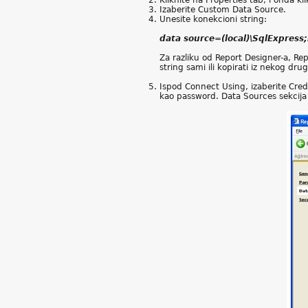
Kliknite na Properties tab, i onda k
Izaberite Custom Data Source.
Unesite konekcioni string:
data source=(local)\SqlExpress;
Za razliku od Report Designer-a, R
string sami ili kopirati iz nekog dru
Ispod Connect Using, izaberite Cred
kao password. Data Sources sekcija i