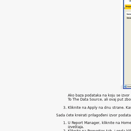
Ako baza podataka na koju se izvor
To The Data Source, ali ovaj put zb
Kliknite na Apply na dnu strane. Kas
Sada ćete kreirati prilagođeni izvor podata
U Report Manager, kliknite na Home l
izveštaja.