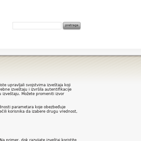
ste upravljali svojstvima izveštaja koji
ne izveštaju i izvršila autentifikacije
 u izveštaju. Možete promeniti izvor
dnosti parametara koje obezbeđuje
čili korisnika da izabere drugu vrednost,
 primer, dok razvijate izveštaj koristite