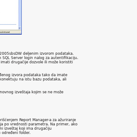
a rs2005sbsDW deljenim izvorom podataka.
n SQL Server login nalog za autentifikaciju.
mati drugačije dozvole ili može koristiti
gođenog izvora podataka tako da imate
e konektuju na istu bazu podataka, ali
osnovnog izveštaja kojim se ne može
orišćenjem Report Manager-a za ažuriranje
aja po vrednosti parametra. Na primer, ako
ni izveštaj koji ima drugačiju
 određeni folder.