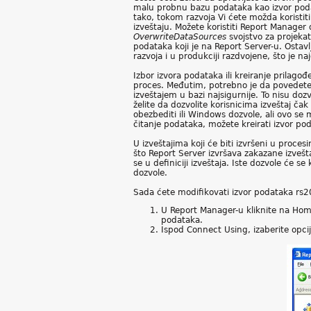
malu probnu bazu podataka kao izvor podatak
tako, tokom razvoja Vi ćete možda koristi
izveštaju. Možete koristiti Report Manager 
OverwriteDataSources
svojstvo za projeka
podataka koji je na Report Server-u. Ost
razvoja i u produkciji razdvojene, što je naj
Izbor izvora podataka ili kreiranje prilago
proces. Međutim, potrebno je da povedete 
izveštajem u bazi najsigurnije. To nisu dozv
želite da dozvolite korisnicima izveštaj ča
obezbediti ili Windows dozvole, ali ovo se
čitanje podataka, možete kreirati izvor po
U izveštajima koji će biti izvršeni u proces
što Report Server izvršava zakazane izvešta
se u definiciji izveštaja. Iste dozvole će se
dozvole.
Sada ćete modifikovati izvor podataka rs20
U Report Manager-u kliknite na Home
podataka.
Ispod Connect Using, izaberite opci