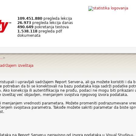
109.451.880
pregleda lekcija
26.973
pregleda lekcija danas
490.649
pokretanja testova
1.538.118
pregleda pdf
dokumenata
..
>
sadržajem izveštaja
stupali i upravljali sadržajem Report Server-a, ali ga možete koristiti i da bi
je potreban da bi se konektovali na bazu podataka koja sadrži podatke potreb
io. Ako konekcija ili autentifikacija ne prođu, podaci ne mogu biti prikazani
je izveštaj već objavljen, menjanjem svojstva njegovog izvora podataka.
iti menjanjem vrednosti parametara. Možete promeniti podrazumevane vre
ćenjem svojstava parametra. Takođe možete sakriti parametar da biste spre
st.
dataka na Report Server-u nezavisno od izvora podataka u Visual Studio-u. Na