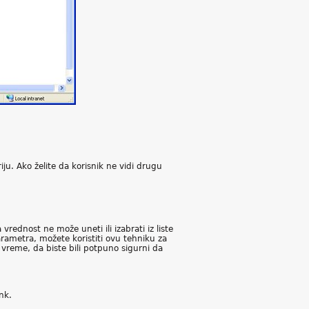
ju. Ako želite da korisnik ne vidi drugu
ednost ne može uneti ili izabrati iz liste
parametra, možete koristiti ovu tehniku za
 vreme, da biste bili potpuno sigurni da
nk.