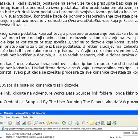
a, ali kada izveštaj postavite na server, želite da pristupite bazi koja se
ti integrisanu bezbednost za izvor podataka, ali u produkcionom okruženj
da biste ažurirali izvor podataka i promenili svojstva izvora podatka koja 
t u Visual Studio-u kontroliše kada će ponovno raspoređivanje izveštaja preg
avljanjem podrazumevane vrednosti za
OverwriteDataSources
koja je False,
češća situacija.
đenog izvora podatka, koje zahtevaju prošireno procesiranje podataka i kone
računa o tome na koji način se koriste dozvole za konektovanje na izvor p
ole koje se koriste za pristup izveštaju, već su to dozvole koje koristi izve
k ni pristup samo za čitanje iz baze podataka. U retkim slučajevima, želećete
 može koristiti samo ako korisnik pristupa izveštajima u realnom vremenu.
datak bez korišćenja dozvola, ali je to redak scenario, dok je dobra praksa 
ima kao što su zakazani snapshot-ovi i subscription-i, morate koristiti uskla
je bez korisnika. Uskladištene dozvole se čuvaju u reverzibilnoj enkripciji
 koristiti svaki put kada se izveštaj procesira za sve korisnike izveštaja za 
05sbs da biste od korisnika tražili dozvole.
 link, kliknite na Adventure Works Data Sources link foldera i onda kliknit
ju Credentials Supplied By The User Running The Report tako da Vaš prozor 