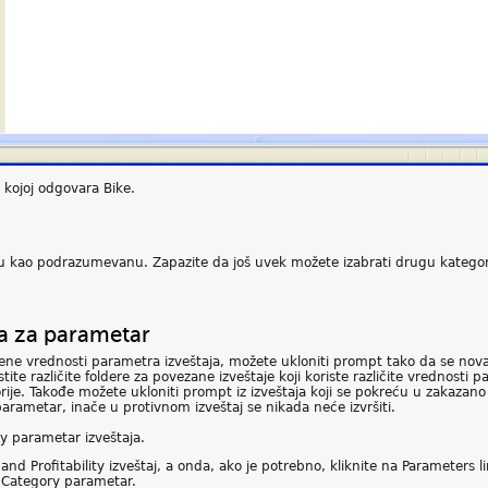
 kojoj odgovara Bike.
riju kao podrazumevanu. Zapazite da još uvek možete izabrati drugu kategori
 za parametar
ne vrednosti parametra izveštaja, možete ukloniti prompt tako da se nova vr
tite različite foldere za povezane izveštaje koji koriste različite vrednosti 
rije. Takođe možete ukloniti prompt iz izveštaja koji se pokreću u zakazano
rametar, inače u protivnom izveštaj se nikada neće izvršiti.
 parametar izveštaja.
 and Profitability izveštaj, a onda, ako je potrebno, kliknite na Parameters li
 Category parametar.