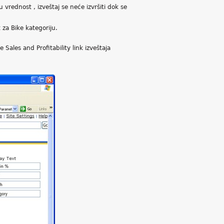
ednost , izveštaj se neće izvršiti dok se
za Bike kategoriju.
Sales and Profitability link izveštaja