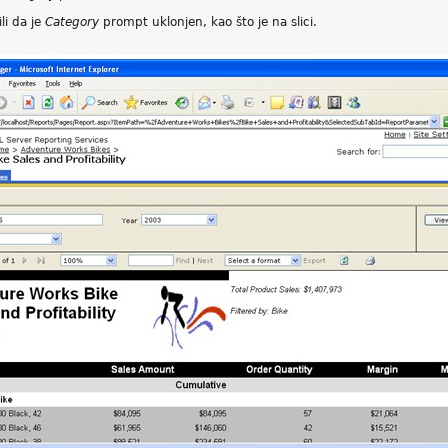
li da je
Category
prompt uklonjen, kao što je na slici.