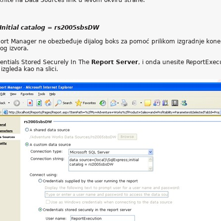
liknite na Data Sources link u levom okviru strane.
Initial catalog = rs2005sbsDW
eport Manager ne obezbeđuje dijalog boks za pomoć prilikom izgradnje kone
gog izvora.
entials Stored Securely In The
Report Server
, i onda unesite ReportExe
zgleda kao na slici.