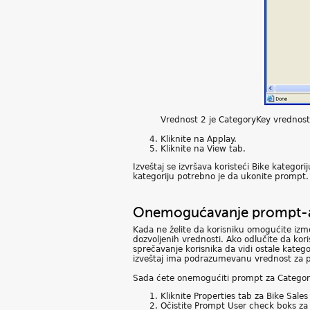
Vrednost 2 je CategoryKey vrednost
Kliknite na Applay.
Kliknite na View tab.
Izveštaj se izvršava koristeći Bike katego
kategoriju potrebno je da ukonite prompt.
Onemogućavanje prompt-a
Kada ne želite da korisniku omogućite izme
dozvoljenih vrednosti. Ako odlučite da koris
sprečavanje korisnika da vidi ostale katego
izveštaj ima podrazumevanu vrednost za pa
Sada ćete onemogućiti prompt za Category
Kliknite Properties tab za Bike Sales
Očistite Prompt User check boks za