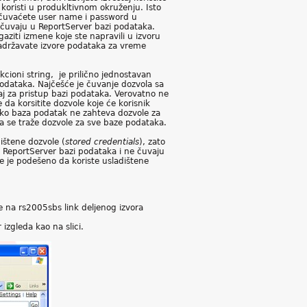
 koristi u produkltivnom okruženju. Isto
u čuvaćete user name i password u
se čuvaju u ReportServer bazi podataka.
aziti izmene koje ste napravili u izvoru
 zadržavate izvore podataka za vreme
kcioni string, je prilično jednostavan
odataka. Najčešće je čuvanje dozvola sa
štaj za pristup bazi podataka. Verovatno ne
 da korsitite dozvole koje će korisnik
 Ako baza podatak ne zahteva dozvole za
da se traže dozvole za sve baze podataka.
dištene dozvole (
stored credentials
), zato
 u ReportServer bazi podataka i ne čuvaju
koje je podešeno da koriste usladištene
e na rs2005sbs link deljenog izvora
izgleda kao na slici.