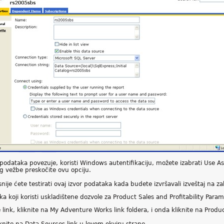
 podataka povezuje, koristi Windows autentifikaciju, možete izabrati Use
og vežbe preskočite ovu opciju.
nije ćete testirati ovaj izvor podataka kada budete izvršavali izveštaj na za
ka koji koristi uskladištene dozvole za Product Sales and Profitability Param
ink, kliknite na My Adventure Works link foldera, i onda kliknite na Produc