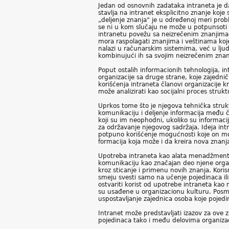
Jedan od osnovnih zadataka intraneta je d
stavlja na intranet eksplicitno znanje ko
„deljenje znanja“ je u određenoj meri pro
se ni u kom slučaju ne može u potpunsoti 
intranetu povežu sa neizrečenim znanjima,
mora raspolagati znanjima i veštinama ko
nalazi u računarskim sistemima, već u ljud
kombinujući ih sa svojim neizrečenim zna
Poput ostalih informacionih tehnologija, i
organizacije sa druge strane, koje zajednič
korišćenja intraneta članovi organizacije 
može analizirati kao socijalni proces strukt
Uprkos tome što je njegova tehnička strukt
komunikaciju i deljenje informacija među 
koji su im neophodni, ukoliko su informaci
za održavanje njegovog sadržaja. Ideja in
potpuno korišćenje mogućnosti koje on mož
formacija koja može i da kreira nova znanj
Upotreba intraneta kao alata menadžmenta 
komunikaciju kao značajan deo njene organ
kroz sticanje i primenu novih znanja. Kori
smeju svesti samo na učenje pojedinaca il
ostvariti korist od upotrebe intraneta kao
su usađene u organizacionu kulturu. Posmat
uspostavljanje zajednica osoba koje poje
Intranet može predstavljati izazov za ove
pojedinaca tako i među delovima organizac