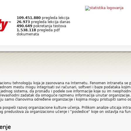
109.451.880
pregleda lekcija
26.973
pregleda lekcija danas
490.649
pokretanja testova
1.538.118
pregleda pdf
dokumenata
kacionu tehnologiju koja je zasnovana na Internetu. Fenomen intraneta se
jednom mestu mogu integrisati svi računari, softveri i baze podataka kojim
ednog sistema, da pronađu i podele sve informacije koje su im neophodne z
 prevashodni zadatak da omoguće razmenu informacija unutar organizacije.
nju samo članovima određene organizacije i kojima mogu pristupiti samo o
a pospeši razvoj organizacione kulture učenja. Prilikom analize uticaja 
og preduslova za organizaciono učenje i "posledice" koje on ostavlja na fun
enje