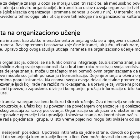
e za deljenje znanja u obzir se moraju uzeti tri različite, ali međusobno p
i učenja u okviru organizacije), intranet kao uslov razvoja organizacije (virtu
 (globalizacija organizacija i promena odnosa u okviru njih). U interakcija
ouvedenu tehnologiju, ali i uticaj nove tehnologije na organizacionu kulturu
neta na organizaciono učenje
e na intranet kao alatku menadžmenta znanja ogleda se u njegovom usposta
raneta. Bavi opremom i osobama koje čine intranet, uključujući računare, 
ere. Upravo zbog ovoga studija uticaja intraneta na organizaciono učenje mo
a organizacija, odnosi se na funkcionalnu integraciju (sub)sistema znanja u
ksibilne zbog svoje sposobnosti da u kratkom roku relociraju svoja sredstva 
ka za deljenje znanja, može u značajnoj meri pomoći ovim organizacijama da 
ve modele socijalnih ponašanja i komunikacije. Deljenje znanja u okviru org
stemima poput intraneta. Na osnovu svega ovoga dolazi do stalne promene g
nje ljudi koji rade na različitim lokacijama, a upravo je taj virtuelni prost
raneti povezuju zaposlene, divizije i kompanije, pružaju informacije u bilo
ture.
intraneta na organizacionu kulturu i šire okruženje. Ova dimenzija se odnos
prouzrokuje. Efekti koji su povezani sa povećanjem organizacije i globaliz
kog značaja za razvoj poslovanja. Organizacije su uključene u eksterne mre
e globalne operacije i da upravljaju tokovima znanja na koordinisan način.
e rada pojedinaca i grupa. U isto vreme pojedinci mogu biti ovlašeni od sis
h neželjenih posledica. Upotreba intraneta sa jedne strane, dovodi do pove
odi i do smanjenja komunikacije licem u lice. Ovo može dovesti do umanje