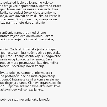
polazi od ideje da je znanje koje se
Kao što je već napomenuto, upotreba izraza
ja o tome kako se neke stavri rade, koje
oliko se podaci (eksplicitno znanje) na
nanja. Ovo dovodi do zaključka da korisnik
potrebama. Drugim rečima, znanje se ne
laze na intranetu daje značenje,
 ograničenja nametnutih od strane
i naziva zajedničko oblikovanje. Tokom
zaciono učenje na intranetu se, dakle,
sadržaj. Zadatak intraneta je da omogući
a jednostavan i brz način doći do podataka
ruju u rad i znanje osoba koje su odgovorne
šćavanje ovog koncepta i onemogućava
ranet se mora posmatrati i kao dinamička
ojećih i stvaranja novih znanja.
hvate učenje, razmenu informacija i
ne postojećih načina rada organizacije
uz pomoć intraneta se ni u kom slučaju ne
t deljenja znanja. Članovi organizacije će
opi" u njihove svakodnevne aktivnosti koje
stavni deo koji se razvija kroz
međusobnog razumevanja kako između