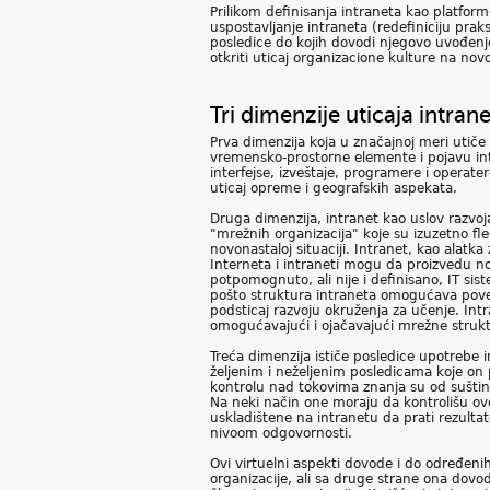
Prilikom definisanja intraneta kao platform
uspostavljanje intraneta (redefiniciju praks
posledice do kojih dovodi njegovo uvođenje
otkriti uticaj organizacione kulture na nov
Tri dimenzije uticaja intra
Prva dimenzija koja u značajnoj meri utič
vremensko-prostorne elemente i pojavu int
interfejse, izveštaje, programere i operat
uticaj opreme i geografskih aspekata.
Druga dimenzija, intranet kao uslov razvoj
"mrežnih organizacija" koje su izuzetno fle
novonastaloj situaciji. Intranet, kao alat
Interneta i intraneti mogu da proizvedu no
potpomognuto, ali nije i definisano, IT si
pošto struktura intraneta omogućava poveziva
podsticaj razvoju okruženja za učenje. Int
omogućavajući i ojačavajući mrežne struk
Treća dimenzija ističe posledice upotrebe 
željenim i neželjenim posledicama koje on 
kontrolu nad tokovima znanja su od suštins
Na neki način one moraju da kontrolišu ov
uskladištene na intranetu da prati rezultat
nivoom odgovornosti.
Ovi virtuelni aspekti dovode i do određeni
organizacije, ali sa druge strane ona dov