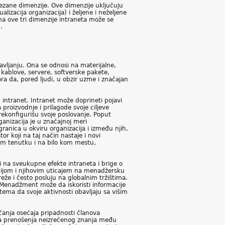
ovezane dimenzije. Ove dimenzije uključuju
alizacija organizacija) i željene i neželjene
ma ove tri dimenzije intraneta može se
.
vljanju. Ona se odnosi na materijalne,
kablove, servere, softverske pakete,
ra da, pored ljudi, u obzir uzme i značajan
 intranet. Intranet može doprineti pojavi
proizvodnje i prilagode svoje ciljeve
rekonfigurišu svoje poslovanje. Poput
anizacija je u značajnoj meri
ranica u okviru organizacija i između njih,
or koji na taj način nastaje i novi
 kom tenutku i na bilo kom mestu,
i na sveukupne efekte intraneta i brige o
acijom i njihovim uticajem na menadžersku
že i često posluju na globalnim tržištima.
 Menadžment može da iskoristi informacije
tema da svoje aktivnosti obavljaju sa višim
ćanja osećaja pripadnosti članova
nja prenošenja neizrečenog znanja među