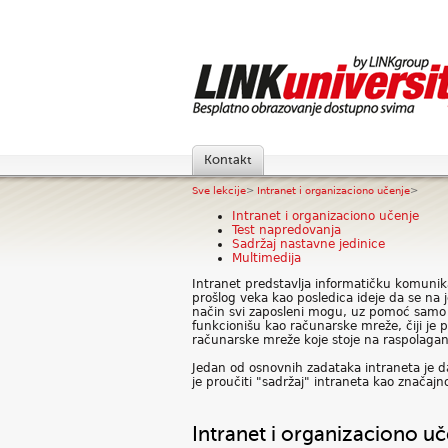
Kontakt
Sve lekcije
>
Intranet i organizaciono učenje
>
Intranet i organizaciono učenje
Test napredovanja
Sadržaj nastavne jedinice
Multimedija
Intranet predstavlja informatičku komuni
prošlog veka kao posledica ideje da se na 
način svi zaposleni mogu, uz pomoć samo j
funkcionišu kao računarske mreže, čiji je
računarske mreže koje stoje na raspolaga
Jedan od osnovnih zadataka intraneta je d
je proučiti "sadržaj" intraneta kao značajn
Intranet i organizaciono uč