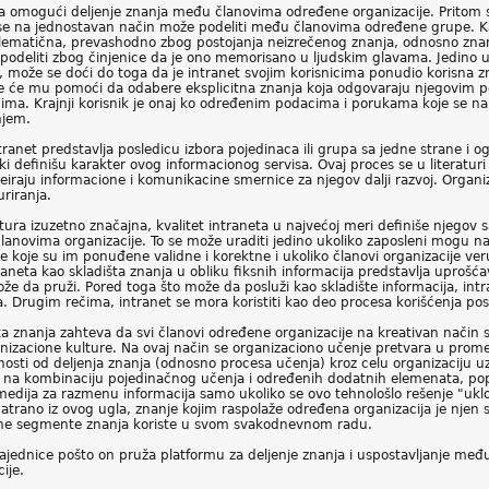
a omogući deljenje znanja među članovima određene organizacije. Pritom se 
je se na jednostavan način može podeliti među članovima određene grupe. 
blematična, prevashodno zbog postojanja neizrečenog znanja, odnosno znan
podeliti zbog činjenice da je ono memorisano u ljudskim glavama. Jedino uk
 može se doći do toga da je intranet svojim korisnicima ponudio korisna z
je će mu pomoći da odabere eksplicitna znanja koja odgovaraju njegovim 
ima. Krajnji korisnik je onaj ko određenim podacima i porukama koje se na
njem.
ntranet predstavlja posledicu izbora pojedinaca ili grupa sa jedne strane i
ki definišu karakter ovog informacionog servisa. Ovaj proces se u literatur
kreiraju informacione i komunikacine smernice za njegov dalji razvoj. Organi
uriranja.
ura izuzetno značajna, kvalitet intraneta u najvećoj meri definiše njegov 
članovima organizacije. To se može uraditi jedino ukoliko zaposleni mogu n
je koje su im ponuđene validne i korektne i ukoliko članovi organizacije ve
traneta kao skladišta znanja u obliku fiksnih informacija predstavlja upro
e da pruži. Pored toga što može da posluži kao skladište informacija, int
a. Drugim rečima, intranet se mora koristiti kao deo procesa korišćenja post
znanja zahteva da svi članovi određene organizacije na kreativan način s
izacione kulture. Na ovaj način se organizaciono učenje pretvara u prome
snosti od deljenja znanja (odnosno procesa učenja) kroz celu organizaciju 
i na kombinaciju pojedinačnog učenja i određenih dodatnih elemenata, popu
 medija za razmenu informacija samo ukoliko se ovo tehnološlo rešenje "ukl
rano iz ovog ugla, znanje kojim raspolaže određena organizacija je njen sa
dine segmente znanja koriste u svom svakodnevnom radu.
 zajednice pošto on pruža platformu za deljenje znanja i uspostavljanje 
ije.