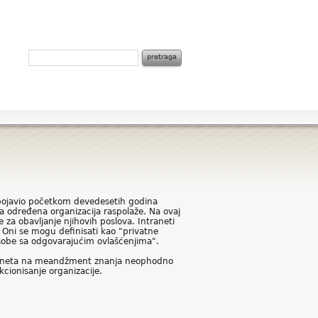
 pojavio početkom devedesetih godina
a određena organizacija raspolaže. Na ovaj
a obavljanje njihovih poslova. Intraneti
 Oni se mogu definisati kao "privatne
sobe sa odgovarajućim ovlašćenjima".
intraneta na meandžment znanja neophodno
kcionisanje organizacije.